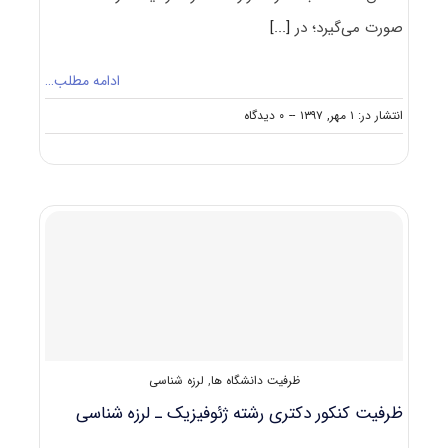
صورت می‌گیرد؛ در
[...]
ادامه مطلب…
on
انتشار در: ۱ مهر, ۱۳۹۷
--
۰ دیدگاه
حدنصاب
تراز
دعوت
به
مصاحبه
دکتری
ژئوفیزیک
–
لرزه‌شناسی
ظرفیت دانشگاه ها
,
لرزه شناسی
ظرفیت کنکور دکتری رشته ژﺋﻮﻓﻴﺰیک ـ لرزه شناسی