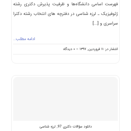
فهرست اسامی دانشگاه‌ها و ظرفیت پذیرش دکتری رشته
ژﺋﻮﻓﻴﺰیک ـ لرزه شناسی در دفترچه های انتخاب رشته دکترا
سراسری و
[...]
ادامه مطلب…
on
انتشار در: ۱۱ فروردین, ۱۳۹۷
--
۰ دیدگاه
ظرفیت
کنکور
دکتری
رشته
ژﺋﻮﻓﻴﺰیک
ـ
لرزه
شناسی
دانلود سؤالات دکتری 97
,
لرزه شناسی