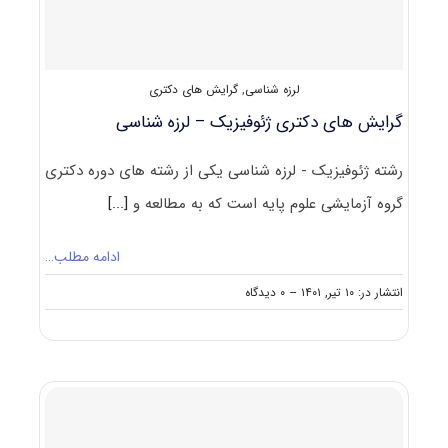
لرزه شناسی
,
گرایش های دکتری
گرایش های دکتری ژﺋﻮﻓﻴﺰیک – لرزه شناسی
رشته ژﺋﻮﻓﻴﺰیک - لرزه شناسی یکی از رشته های دوره دکتری
گروه آزمایشی علوم پایه است که به مطالعه و
[...]
ادامه مطلب…
on
انتشار در: ۱۰ تیر, ۱۴۰۱
--
۰ دیدگاه
گرایش
های
دکتری
ژﺋﻮﻓﻴﺰیک
–
لرزه
شناسی