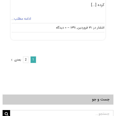
کرده
[...]
ادامه مطلب…
on
انتشار در: ۳۱ فروردین, ۱۳۹۱
--
۰ دیدگاه
معرفی
آزمون
دکتری
ژئوفیزیک
–
لرزه
بعدی
2
1
شناسی
جست و جو
جستجو