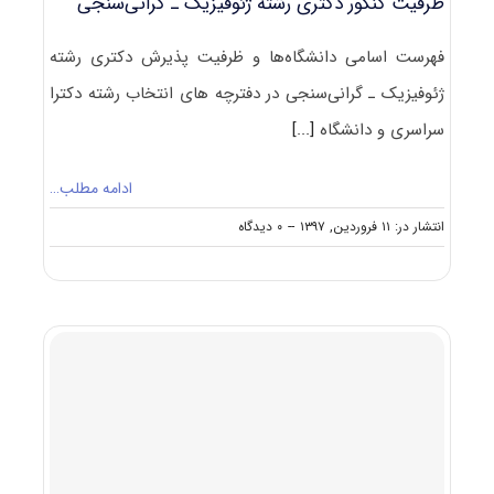
ظرفیت کنکور دکتری رشته ژﺋﻮﻓﻴﺰیک ـ گرانی‌سنجی
فهرست اسامی دانشگاه‌ها و ظرفیت پذیرش دکتری رشته
ژﺋﻮﻓﻴﺰیک ـ گرانی‌سنجی در دفترچه های انتخاب رشته دکترا
سراسری و دانشگاه
[...]
ادامه مطلب…
on
انتشار در: ۱۱ فروردین, ۱۳۹۷
--
۰ دیدگاه
ظرفیت
کنکور
دکتری
رشته
ژﺋﻮﻓﻴﺰیک
ـ
گرانی‌سنجی