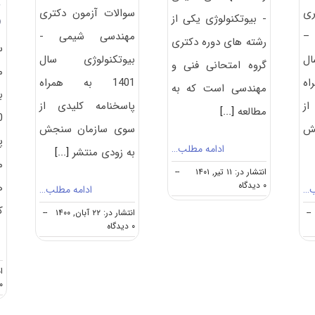
ب
ری
سوالات آزمون دکتری
- ﺑﻴﻮﺗﻜﻨﻮﻟﻮژی یکی از
2)
–
مهندسی شیمی -
رشته های دوره دکتری
س
ل
بیوتکنولوژی سال
گروه امتحانی فنی و
م
اه
1401 به همراه
مهندسی است که به
ب
از
پاسخنامه کلیدی از
مطالعه
[...]
ش
سوی سازمان سنجش
پ
ادامه مطلب…
به زودی منتشر
[...]
م
انتشار در: ۱۱ تیر, ۱۴۰۱
--
on
۰ دیدگاه
ه
ب…
ادامه مطلب…
گرایش
ک
های
--
انتشار در: ۲۲ آبان, ۱۴۰۰
--
دکتری
on
۰ دیدگاه
مهندسی
دانلود
شیمی
سوالات
–
و
ان
ﺑﻴﻮﺗﻜﻨﻮﻟﻮژی
کلید
۰ دیدگا
آزمون
دکتری