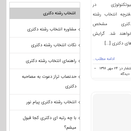
ﻴﻮﺗﻜﻨﻮﻟﻮژی در
انتخاب رشته دکتری
فترچه انتخاب رشته
کتری مشخص
مشاوره انتخاب رشته دکتری
واهند شد. گرایش
ای دکتری
[...]
نکات انتخاب رشته دکتری
ادامه مطلب…
راهنمای انتخاب رشته دکتری
شار در: ۲۴ مهر, ۱۳۹۸
--
on
ه
حدنصاب تراز دعوت به مصاحبه
دانشگاه
های
دکتری
دارای
پذیرش
دکتری
انتخاب رشته دکتری پیام نور
مهندسی
شیمی
با چه رتبه ای دکتری کجا قبول
ـ
ﺑﻴﻮﺗﻜﻨﻮﻟﻮژی
میشم؟