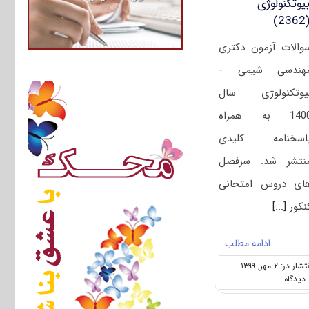
یوتکنولوژی
(236
والات آزمون دکتری
هندسی شیمی -
یوتکنولوژی سال
1400 به همراه
اسخنامه کلیدی
نتشر شد. سرفصل
ای دروس امتحانی
نکور
[...]
ادامه مطلب…
تشار در: ۲ مهر, ۱۳۹۹
--
on
ه
دانلود
سوالات