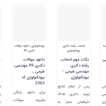
مهندسی
شیمی
–
بیوتکنولوژی
۱۴۰۱
به
انتخاب رشته دکتری
,
بیوتکنولوژی
,
دانلود سؤالات
بیوتکنولوژی
دکتری 99
لی
نکات مهم انتخاب
دانلود سوالات
د
رشته دکتری
دکتری 99 مهندسی
پ
مهندسی شیمی –
شیمی ـ
م
بیوتکنولوژی
بیوتکنولوژی کد
ﺑ
2362
لی
پس از اعلام نتایج
د
برای دانلود رایگان
سی
اولیه دکتری ۱۴۰۵،
پ
دفترچه سوالات
ژی
داوطلبان مجاز به
م