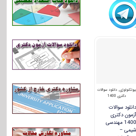
یوتکنولوژی
,
دانلود سوالات
دکتری 1400
انلود سوالات
زمون دکتری
1400 مهندسی
یمی –