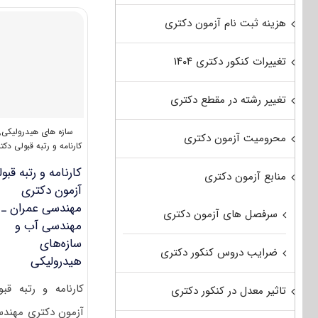
عمران
–
هزینه ثبت نام آزمون دکتری
آب
و
تغییرات کنکور دکتری ۱۴۰۴
سازه
‎های
هیدرولیکی
تغییر رشته در مقطع دکتری
۱۴۰۲
سازه های هیدرولیکی
,
محرومیت آزمون دکتری
کارنامه و رتبه قبولی دکت
کارنامه و رتبه قبو
منابع آزمون دکتری
آزمون دکتری
ﻣﻬﻨﺪسی ﻋﻤﺮان ـ
سرفصل های آزمون دکتری
مهندسی آب و
ﺳﺎزهﻫﺎی
ضرایب دروس کنکور دکتری
هیدرولیکی
کارنامه و رتبه قبو
تاثیر معدل در کنکور دکتری
آزمون دکتری ﻣﻬﻨﺪ