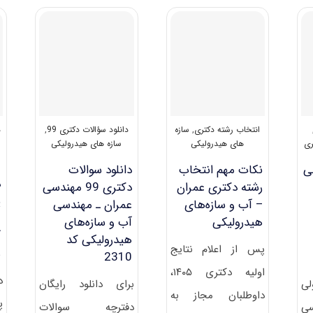
ﺳﺎزه
دکتری
ﻫﺎی
مهندسی
هیدرولیکی
عمران
–
آب
و
سازه
‎های
هیدرولیکی
۱۴۰۱
انتخاب رشته دکتری
,
سازه
دانلود سؤالات دکتری 99
,
د
ری
های هیدرولیکی
سازه های هیدرولیکی
لی
نکات مهم انتخاب
دانلود سوالات
د
رشته دکتری عمران
دکتری 99 مهندسی
پ
– آب و سازه‎‌های
عمران ـ مهندسی
ﻣ
هیدرولیکی
آب و سازه‌های
آ
هیدرولیکی کد
پس از اعلام نتایج
ه
2310
اولیه دکتری ۱۴۰۵،
د
لی
برای دانلود رایگان
داوطلبان مجاز به
پ
سی
دفترچه سوالات