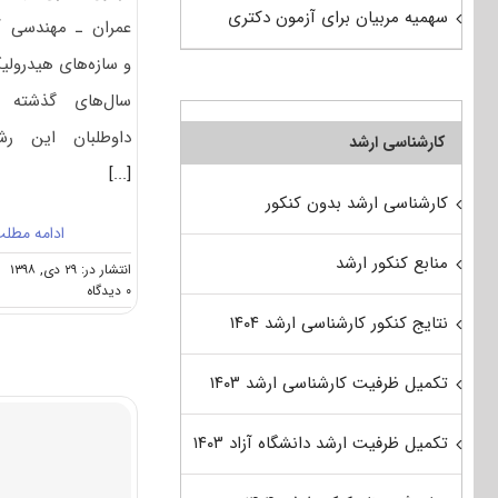
سهمیه مربیان برای آزمون دکتری
ﻋﻤﺮان ـ مهندسی 
و ﺳﺎزهﻫﺎی هیدرولی
سال‌های گذشته 
داوطلبان این رش
کارشناسی ارشد
[...]
کارشناسی ارشد بدون کنکور
ادامه مطل
منابع کنکور ارشد
انتشار در: ۲۹ دی, ۱۳۹۸
on
۰ دیدگاه
کارنامه
نتایج کنکور کارشناسی ارشد ۱۴۰۴
و
رتبه
قبولی
تکمیل ظرفیت کارشناسی ارشد ۱۴۰۳
آزمون
دکتری
ﻣﻬﻨﺪسی
تکمیل ظرفیت ارشد دانشگاه آزاد ۱۴۰۳
ﻋﻤﺮان
ـ