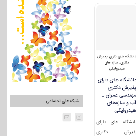
آزمون
دکتری
۱۴۰۰
مهندسی
عمران
–
آب
و
سازه‌های
هیدرولیکی
انشگاه های دارای پذیرش
(۲۳۱۰)
دکتری
,
سازه های
هیدرولیکی
انشگاه های دارای
ذیرش دکتری
ﻬﻨﺪسی ﻋﻤﺮان ـ
شبکه‌های اجتماعی
ب و ﺳﺎزهﻫﺎی
یدرولیکی
انشگاه های دارای
ذیرش دکتری