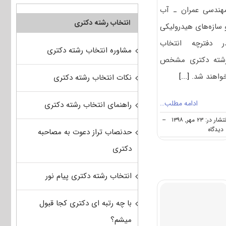
ﻬﻨﺪسی ﻋﻤﺮان ـ آب
انتخاب رشته دکتری
 ﺳﺎزهﻫﺎی هیدرولیکی
ر دفترچه انتخاب
مشاوره انتخاب رشته دکتری
شته دکتری مشخص
واهند شد.
[...]
نکات انتخاب رشته دکتری
ادامه مطلب…
راهنمای انتخاب رشته دکتری
شار در: ۲۳ مهر, ۱۳۹۸
--
on
ه
حدنصاب تراز دعوت به مصاحبه
دانشگاه
دکتری
های
دارای
پذیرش
انتخاب رشته دکتری پیام نور
دکتری
ﻣﻬﻨﺪسی
ﻋﻤﺮان
با چه رتبه ای دکتری کجا قبول
ـ
آب
میشم؟
و