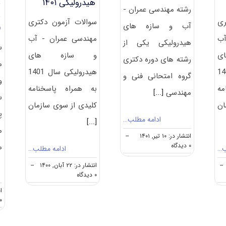
هیدرولیکی ۱۴۰۱
س
رشته مهندسی ﻋﻤﺮان -
ه
ری
سوالات آزمون دکتری
آب و سازه های
0)
آب
مهندسی عمران - آب
هیدرولیکی یکی از
س
زه ‎های
و سازه ‎های
رشته های دوره دکتری
م
 سال 1402
هیدرولیکی سال 1401
گروه امتحانی فنی و
و
مه
به همراه پاسخنامه
مهندسی
[...]
ان
کلیدی از سوی سازمان
پ
ادامه مطلب…
[...]
م
انتشار در: ۱۰ تیر, ۱۴۰۱
--
on
۰ دیدگاه
ه
ب…
ادامه مطلب…
گرایش
های
--
انتشار در: ۲۲ آبان, ۱۴۰۰
--
دکتری
on
۰ دیدگاه
مهندسی
دانلود
ان
ﻋﻤﺮان
سوالات
۰ دیدگا
–
و
آب
کلید
و
آزمون