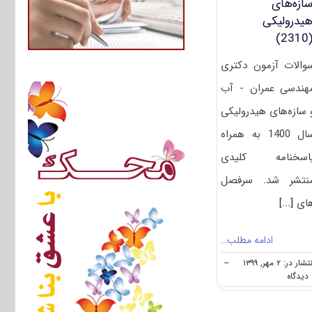
ازه‌های
یدرولیکی
(231
والات آزمون دکتری
هندسی عمران - آب
 سازه‌های هیدرولیکی
سال 1400 به همراه
اسخنامه کلیدی
نتشر شد. سرفصل
ای
[...]
ادامه مطلب…
تشار در: ۲ مهر, ۱۳۹۹
--
on
ه
دانلود
سوالات