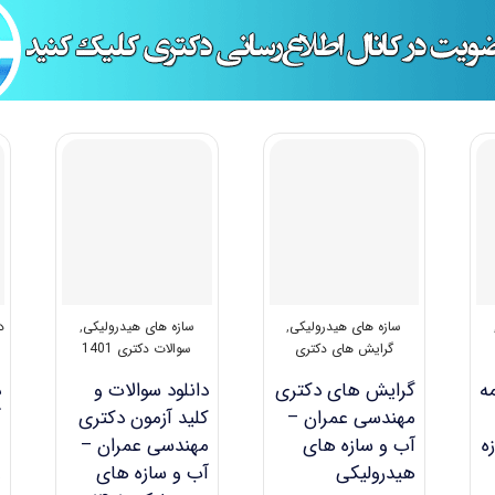
سازه های هیدرولیکی
,
سازه های هیدرولیکی
,
د
گرایش های دکتری
سوالات دکتری 1401
ه
گرایش های دکتری
دانلود سوالات و
د
مهندسی ﻋﻤﺮان –
کلید آزمون دکتری
آ
ه
آب و ﺳﺎزه ﻫﺎی
مهندسی عمران –
هیدرولیکی
آب و سازه ‎های
ع