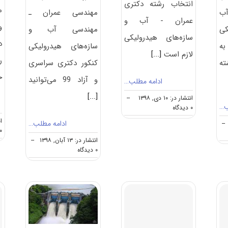
انتخاب رشته دکتری
ﻣ
آب
مهندسی عمران ـ
عمران - آب و
و
کی
مهندسی آب و
سازه‎‌های هیدرولیکی
د
به
سازه‌های هیدرولیکی
لازم است
[...]
ر
ته
کنکور دکتری سراسری
خ
و آزاد 99 می‌توانید
ادامه مطلب…
[...]
انتشار در: ۱۰ دی, ۱۳۹۸
--
ب…
on
۰ دیدگاه
نکات
انت
ادامه مطلب…
--
مهم
۰ دیدگا
انتخاب
انتشار در: ۱۳ آبان, ۱۳۹۸
--
رشته
on
۰ دیدگاه
دکتری
دانلود
عمران
سوالات
–
دکتری
آب
۹۹
و
مهندسی
سازه‎‌های
عمران
هیدرولیکی
ـ
مهندسی