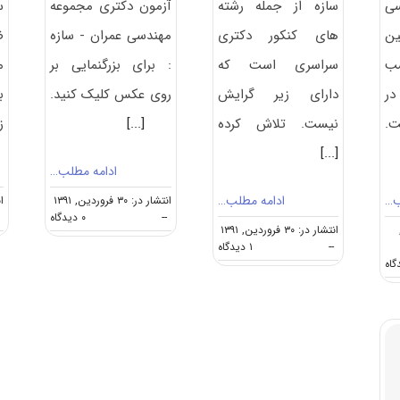
سی
سازه از جمله رشته
آزمون دکتری مجموعه
ین
های کنکور دکتری
مهندسی عمران - سازه
ض
ب
سراسری است که
: برای بزرگنمایی بر
م
در
دارای زیر گرایش
روی عکس کلیک کنید.
ب
.
نیست. تلاش کرده
[...]
ز
[...]
ادامه مطلب…
ب…
ادامه مطلب…
انتشار در: ۳۰ فروردین, ۱۳۹۱
انت
on
--
۰ دیدگاه
انتشار در: ۳۰ فروردین, ۱۳۹۱
ظرفیت
on
--
۱ دیدگاه
پذیرش
on
معرفی
دکتری
منابع
آزمون
عمران
آزمون
دکتری
–
دکتری
عمران
سازه
مهندسی
–
عمران
سازه
–
سازه