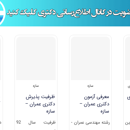
ی
سازه
سازه
ی
معرفی آزمون
ظرفیت پذیرش
ض
دکتری عمران –
دکتری عمران –
آ
سازه
سازه
ع
ن
رشته مهندسی عمران -
ظرفیت سال 92
د