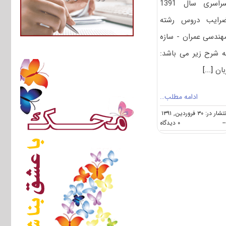
سراسری سال 1391
رایب دروس رشته
هندسی عمران - سازه
ه شرح زیر می باشد:
بان
[...]
ادامه مطلب…
شار در: ۳۰ فروردین, ۱۳۹۱
on
--
۰ دیدگاه
ضرایب
دروس
آزمون
دکتری
عمران
–
سازه