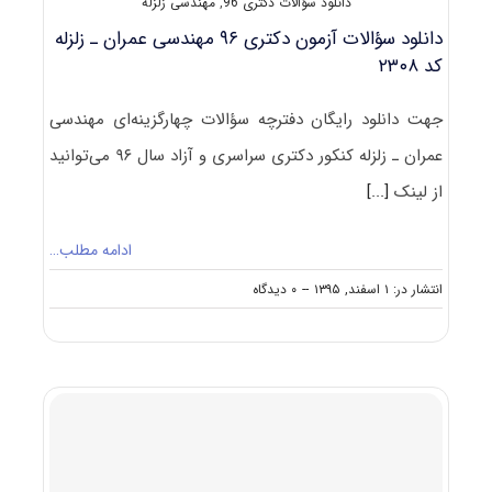
دانلود سؤالات دکتری 96
,
مهندسی زلزله
دانلود سؤالات آزمون دکتری ۹۶ مهندسی عمران ـ زلزله
کد ۲۳۰۸
جهت دانلود رایگان دفترچه سؤالات چهارگزینه‌ای مهندسی
عمران ـ زلزله کنکور دکتری سراسری و آزاد سال ۹۶ می‌توانید
از لینک
[...]
ادامه مطلب…
on
انتشار در: ۱ اسفند, ۱۳۹۵
--
۰ دیدگاه
دانلود
سؤالات
آزمون
دکتری
۹۶
مهندسی
عمران
ـ
زلزله