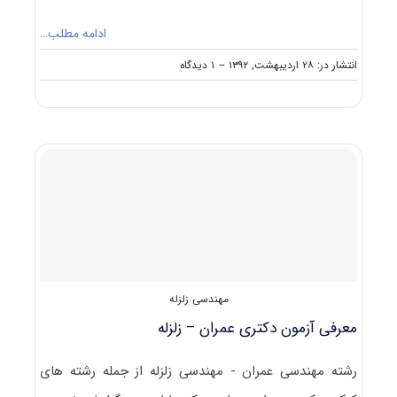
ادامه مطلب…
on
انتشار در: ۲۸ اردیبهشت, ۱۳۹۲
--
۱ دیدگاه
منابع
آزمون
دکتری
مهندسی
عمران
–
زلزله
مهندسی زلزله
معرفی آزمون دکتری عمران – زلزله
رشته مهندسی عمران - مهندسی زلزله از جمله رشته های