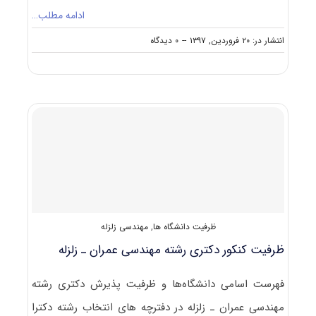
ادامه مطلب…
on
انتشار در: ۲۰ فروردین, ۱۳۹۷
--
۰ دیدگاه
سرفصل
ها
و
عناوین
دروس
امتحانی
آزمون
دکتری
مهندسی
عمران
–
زلزله
ظرفیت دانشگاه ها
,
مهندسی زلزله
ظرفیت کنکور دکتری رشته ﻣﻬﻨﺪسی ﻋﻤﺮان ـ زﻟﺰﻟﻪ
فهرست اسامی دانشگاه‌ها و ظرفیت پذیرش دکتری رشته
ﻣﻬﻨﺪسی ﻋﻤﺮان ـ زﻟﺰﻟﻪ در دفترچه های انتخاب رشته دکترا