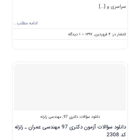
سراسری و
[...]
ادامه مطلب…
on
انتشار در: ۴ فروردین, ۱۳۹۷
--
۱ دیدگاه
ظرفیت
کنکور
دکتری
رشته
ﻣﻬﻨﺪسی
ﻋﻤﺮان
ـ
زﻟﺰﻟﻪ
دانلود سؤالات دکتری 97
,
مهندسی زلزله
دانلود سؤالات آزمون دکتری 97 مهندسی عمران ـ زلزله
کد 2308