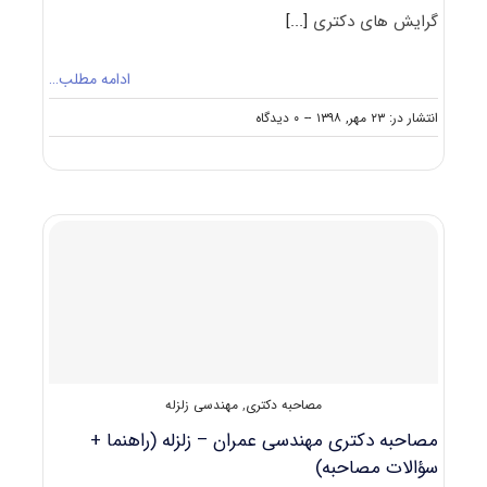
گرایش های دکتری
[...]
ادامه مطلب…
on
انتشار در: ۲۳ مهر, ۱۳۹۸
--
۰ دیدگاه
دانشگاه
های
دارای
پذیرش
دکتری
ﻣﻬﻨﺪسی
ﻋﻤﺮان
ـ
زﻟﺰﻟﻪ
مصاحبه دکتری
,
مهندسی زلزله
مصاحبه دکتری مهندسی عمران – زلزله (راهنما +
سؤالات مصاحبه)