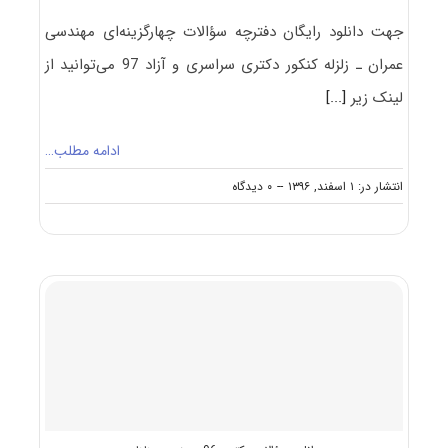
جهت دانلود رایگان دفترچه سؤالات چهارگزینه‌ای مهندسی
عمران ـ زلزله کنکور دکتری سراسری و آزاد 97 می‌توانید از
لینک زیر
[...]
ادامه مطلب…
on
انتشار در: ۱ اسفند, ۱۳۹۶
--
۰ دیدگاه
دانلود
سؤالات
آزمون
دکتری
۹۷
مهندسی
عمران
ـ
زلزله
کد
۲۳۰۸