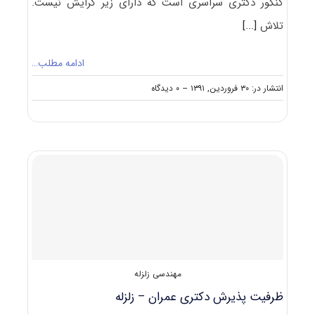
کنکور دکتری سراسری است که دارای زیر گرایش نیست.
تلاش
[...]
ادامه مطلب…
on
انتشار در: ۳۰ فروردین, ۱۳۹۱
--
۰ دیدگاه
معرفی
آزمون
دکتری
عمران
–
زلزله
مهندسی زلزله
ظرفیت پذیرش دکتری عمران – زلزله