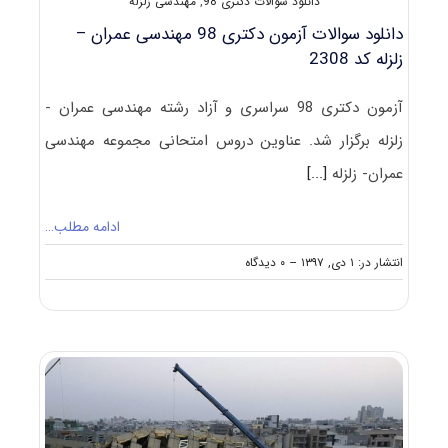
دانلود سؤالات دکتری 98
,
مهندسی زلزله
دانلود سوالات آزمون دکتری 98 مهندسی عمران –
زلزله کد 2308
آزمون دکتری 98 سراسری و آزاد رشته مهندسی عمران -
زلزله برگزار شد. عناوین دروس امتحانی مجموعه مهندسی
عمران- زلزله
[...]
ادامه مطلب…
on
انتشار در: ۱ دی, ۱۳۹۷
--
۰ دیدگاه
دانلود
سوالات
آزمون
دکتری
۹۸
مهندسی
عمران
–
زلزله