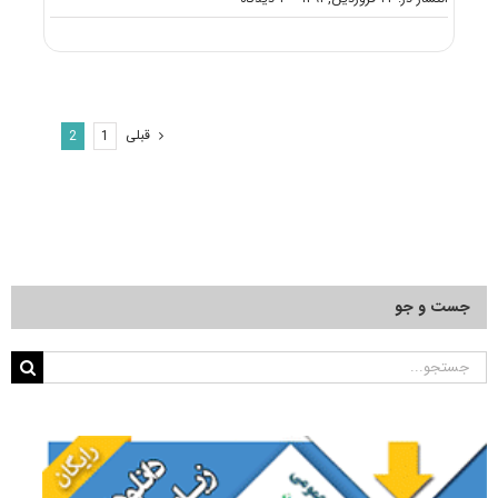
معرفی
آزمون
دکتری
محیط
زیست
–
قبلی
2
1
آب
و
فاضلاب
جست و جو
جستجو
برای: