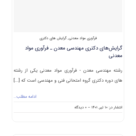
مواد
معدنی
فرآوری مواد معدنی
,
گرایش های دکتری
گرایش‌های دکتری ﻣﻬﻨﺪسی ﻣﻌﺪن ـ ﻓﺮآوری ﻣﻮاد
ﻣﻌﺪنی
رشته ﻣﻬﻨﺪسی ﻣﻌﺪن - ﻓﺮآوری ﻣﻮاد ﻣﻌﺪنی یکی از رشته
های دوره دکتری گروه امتحانی فنی و مهندسی است که
[...]
ادامه مطلب…
on
انتشار در: ۱۰ تیر, ۱۴۰۱
--
۰ دیدگاه
گرایش‌های
دکتری
ﻣﻬﻨﺪسی
ﻣﻌﺪن
ـ