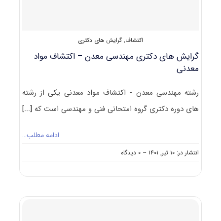
اکتشاف
,
گرایش های دکتری
گرایش های دکتری ﻣﻬﻨﺪسی ﻣﻌﺪن – اﻛﺘﺸﺎف مواد
معدنی
رشته ﻣﻬﻨﺪسی ﻣﻌﺪن - اﻛﺘﺸﺎف مواد معدنی یکی از رشته
های دوره دکتری گروه امتحانی فنی و مهندسی است که
[...]
ادامه مطلب…
on
انتشار در: ۱۰ تیر, ۱۴۰۱
--
۰ دیدگاه
گرایش
های
دکتری
ﻣﻬﻨﺪسی
ﻣﻌﺪن
–
اﻛﺘﺸﺎف