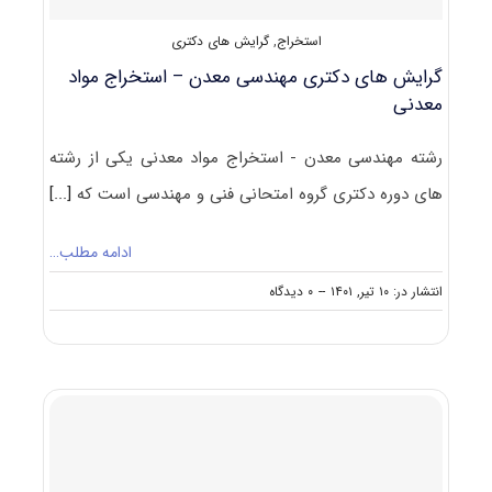
استخراج
,
گرایش های دکتری
گرایش های دکتری ﻣﻬﻨﺪسی ﻣﻌﺪن – اﺳﺘﺨﺮاج مواد
معدنی
رشته ﻣﻬﻨﺪسی ﻣﻌﺪن - اﺳﺘﺨﺮاج مواد معدنی یکی از رشته
های دوره دکتری گروه امتحانی فنی و مهندسی است که
[...]
ادامه مطلب…
on
انتشار در: ۱۰ تیر, ۱۴۰۱
--
۰ دیدگاه
گرایش
های
دکتری
ﻣﻬﻨﺪسی
ﻣﻌﺪن
–
اﺳﺘﺨﺮاج
مواد
معدنی