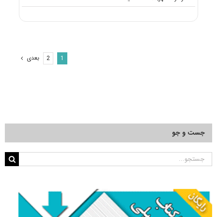
دانلود
سوالات
آزمون
دکتری
۱۴۰۰
مهندسی
بعدی
2
1
معدن
–
استخراج
مواد
معدنی
(۲۳۳۶)
جست و جو
جستجو
برای: