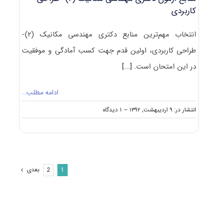
زمینه
کاربردی
دینامیک،
کنترل
و
انتخاب مهم‌ترین منابع دکتری مهندسی مکانیک (۲)-
ارتعاشات)
طراحی کاربردی، اولین قدم جهت کسب آمادگی و موفقیت
در این امتحان است.
[...]
ادامه مطلب…
on
انتشار در: ۹ اردیبهشت, ۱۳۹۲
--
۱ دیدگاه
منابع
آزمون
دکتری
مهندسی
مکانیک
(۲)-
بعدی
2
1
طراحی
کاربردی