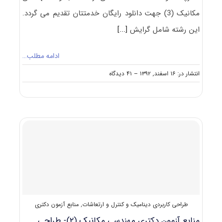
مکانیک (3) جهت دانلود رایگان خدمتتان تقدیم می گردد.
این رشته شامل گرایش
[...]
ادامه مطلب…
on
انتشار در: ۱۶ اسفند, ۱۳۹۲
--
۴۱ دیدگاه
دانلود
رایگان
سوالات
تست
آزمون
دکتری
۹۳
مجموعه
مهندسی
مکانیک
(۳)
کد
۲۳۲۳
طراحی کاربردی دینامیک و کنترل و ارتعاشات
,
منابع آزمون دکتری
(طراحی
کاربردی
منابع آزمون دکتری مهندسی مکانیک (۲)- طراحی