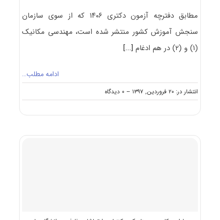
مطابق دفترچه آزمون دکتری ۱۴۰۶ که از سوی سازمان
سنجش آموزش کشور منتشر شده است، مهندسی مکانیک
(۱) و (۲) در هم ادغام
[...]
ادامه مطلب…
on
انتشار در: ۲۰ فروردین, ۱۳۹۷
--
۰ دیدگاه
سرفصل
ها
و
عناوین
دروس
امتحانی
آزمون
دکتری
مهندسی
مکانیک
–
طراحی
کاربردی