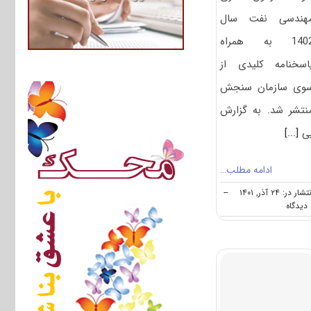
هندسی نفت سال
1402 به همراه
اسخنامه کلیدی از
وی سازمان سنجش
نتشر شد. به گزارش
ی
[...]
ادامه مطلب…
شار در: ۲۴ آذر, ۱۴۰۱
--
on
ه
سوالات
و
پاسخنامه
دکتری
مهندسی
نفت
۱۴۰۲