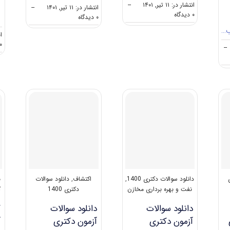
انتشار در: ۱۱ تیر, ۱۴۰۱
--
انتشار در: ۱۱ تیر, ۱۴۰۱
--
on
۰ دیدگاه
on
۰ دیدگاه
گرایش
گرایش
ب…
های
انت
های
دکتری
۰ دیدگا
دکتری
--
مهندسی
ﻣﻬﻨﺪسی
نفت
ﻧﻔﺖ
–
اﻛﺘﺸﺎف
دانلود سوالات دکتری 1400
,
اکتشاف
,
دانلود سوالات
ن
نفت و بهره برداری مخازن
دکتری 1400
ک
دانلود سوالات
دانلود سوالات
ک
آزمون دکتری
آزمون دکتری
آ