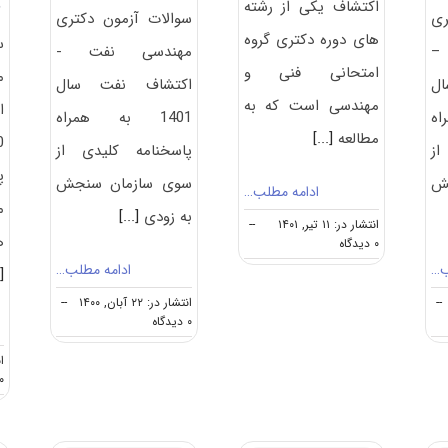
ن
اﻛﺘﺸﺎف یکی از رشته
ری
سوالات آزمون دکتری
های دوره دکتری گروه
س
–
مهندسی نفت -
امتحانی فنی و
م
ل
اکتشاف نفت سال
مهندسی است که به
ا
اه
1401 به همراه
مطالعه
[...]
از
پاسخنامه کلیدی از
پ
ش
سوی سازمان سنجش
ادامه مطلب…
م
به زودی
[...]
انتشار در: ۱۱ تیر, ۱۴۰۱
--
ه
on
۰ دیدگاه
گرایش
ب…
ادامه مطلب…
.]
های
دکتری
--
انتشار در: ۲۲ آبان, ۱۴۰۰
--
ﻣﻬﻨﺪسی
on
۰ دیدگاه
ﻧﻔﺖ
دانلود
–
سوالات
ان
اﻛﺘﺸﺎف
و
۰ دیدگا
کلید
آزمون
دکتری