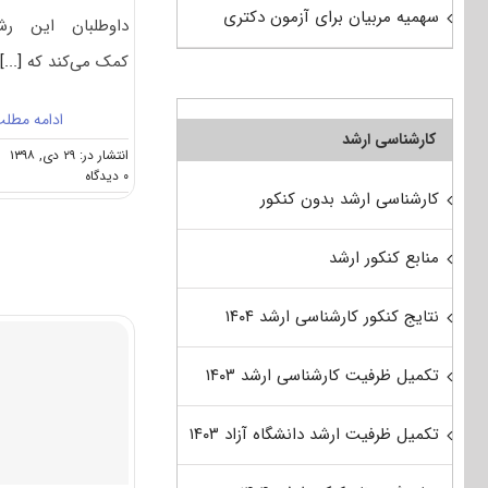
سهمیه مربیان برای آزمون دکتری
داوطلبان این رش
کمک می‌کند که
[...]
ادامه مطل
کارشناسی ارشد
انتشار در: ۲۹ دی, ۱۳۹۸
on
۰ دیدگاه
کارنامه
کارشناسی ارشد بدون کنکور
و
رتبه
منابع کنکور ارشد
قبولی
آزمون
دکتری
نتایج کنکور کارشناسی ارشد ۱۴۰۴
ﻣﻬﻨﺪسی
ﻧﻔﺖ
–
تکمیل ظرفیت کارشناسی ارشد ۱۴۰۳
اﻛﺘﺸﺎف
نفت
تکمیل ظرفیت ارشد دانشگاه آزاد ۱۴۰۳