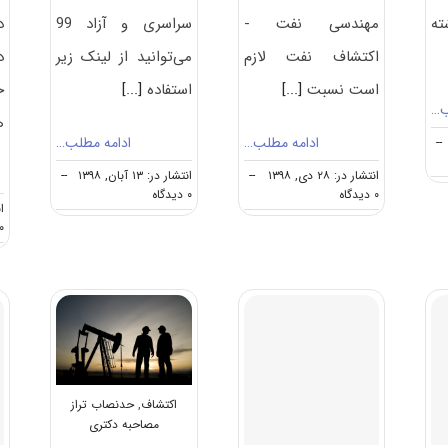
ته
مهندسی نفت -
سراسری و آزاد 99
د
اکتشاف نفت لازم
می‌توانید از لینک زیر
د
است نسبت
[...]
استفاده
[...]
خ
ب…
ه
ادامه مطلب…
ادامه مطلب…
--
انتشار در: ۲۸ دی, ۱۳۹۸
--
انتشار در: ۱۳ آبان, ۱۳۹۸
--
on
on
۰ دیدگاه
۰ دیدگاه
انت
نکات
دانلود
۰ دیدگا
مهم
سوالات
انتخاب
دکتری
رشته
۹۹
دکتری
مهندسی
مهندسی
نفت
نفت
ـ
–
اکتشاف
اکتشاف
کد
نفت
۲۳۵۱
اکتشاف
,
حدنصاب تراز
مصاحبه دکتری