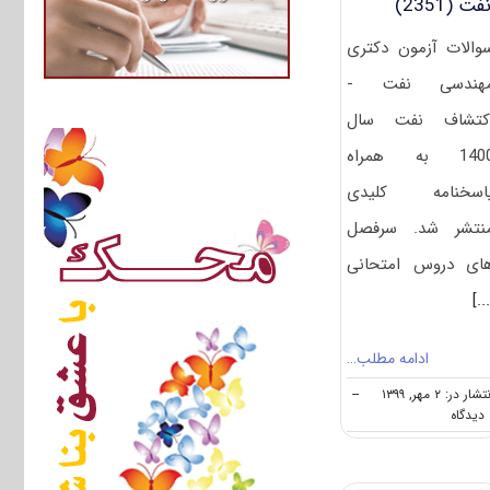
فت (2351)
والات آزمون دکتری
هندسی نفت -
کتشاف نفت سال
1400 به همراه
اسخنامه کلیدی
نتشر شد. سرفصل
ای دروس امتحانی
[..
ادامه مطلب…
تشار در: ۲ مهر, ۱۳۹۹
--
on
ه
دانلود
سوالات
آزمون