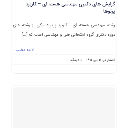
گرایش های دکتری مهندسی هسته ای – ﻛﺎرﺑﺮد
ﭘﺮﺗﻮﻫﺎ
رشته مهندسی هسته ای - ﻛﺎرﺑﺮد ﭘﺮﺗﻮﻫﺎ یکی از رشته های
دوره دکتری گروه امتحانی فنی و مهندسی است که
[...]
ادامه مطلب…
on
انتشار در: ۱۱ تیر, ۱۴۰۱
--
۰ دیدگاه
گرایش
های
دکتری
مهندسی
هسته
ای
–
ﻛﺎرﺑﺮد
ﭘﺮﺗﻮﻫﺎ