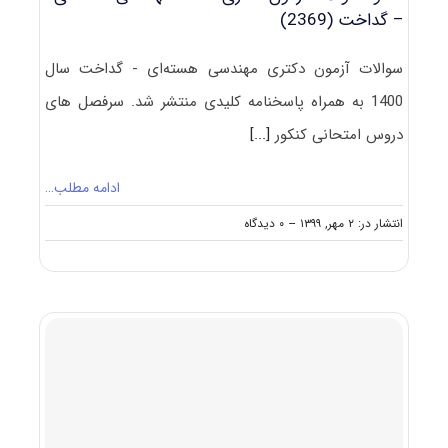
– گداخت (2369)
سوالات آزمون دکتری مهندسی هسته‌ای - گداخت سال
1400 به همراه پاسخنامه کلیدی منتشر شد. سرفصل های
دروس امتحانی کنکور
[...]
ادامه مطلب…
on
انتشار در: ۲ مهر, ۱۳۹۹
--
۰ دیدگاه
دانلود
سوالات
آزمون
دکتری
۱۴۰۰
مهندسی
هسته‌ای
–
گداخت
(۲۳۶۹)