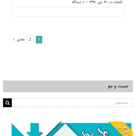
on
انتشار در: ۳۰ دی, ۱۳۹۸
--
۰ دیدگاه
کارنامه
و
رتبه
قبولی
آزمون
دکتری
بعدی
2
1
مهندسی
هسته
ای
ـ
ﻛﺎرﺑﺮد
ﭘﺮﺗﻮﻫﺎ
جست و جو
جستجو
برای: