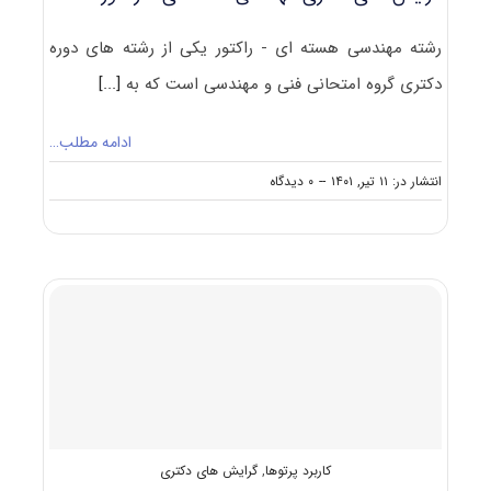
رشته مهندسی هسته ای - راﻛﺘﻮر یکی از رشته های دوره
دکتری گروه امتحانی فنی و مهندسی است که به
[...]
ادامه مطلب…
on
انتشار در: ۱۱ تیر, ۱۴۰۱
--
۰ دیدگاه
گرایش
های
دکتری
مهندسی
هسته
ای
–
راﻛﺘﻮر
کاربرد پرتوها
,
گرایش های دکتری