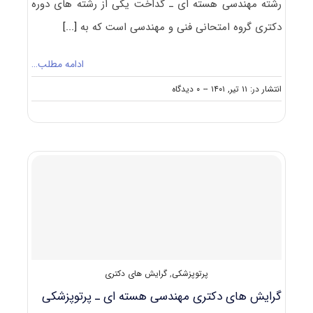
رشته مهندسی هسته ای ـ ﮔﺪاﺧﺖ یکی از رشته های دوره
دکتری گروه امتحانی فنی و مهندسی است که به
[...]
ادامه مطلب…
on
انتشار در: ۱۱ تیر, ۱۴۰۱
--
۰ دیدگاه
گرایش
های
دکتری
مهندسی
هسته
ای
ـ
ﮔﺪاﺧﺖ
پرتوپزشکی
,
گرایش های دکتری
گرایش های دکتری مهندسی هسته ای ـ ﭘﺮﺗﻮﭘﺰشکی