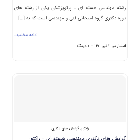
رشته مهندسی هسته ای ـ ﭘﺮﺗﻮﭘﺰشکی یکی از رشته های
دوره دکتری گروه امتحانی فنی و مهندسی است که به
[...]
ادامه مطلب…
on
انتشار در: ۱۱ تیر, ۱۴۰۱
--
۰ دیدگاه
گرایش
های
دکتری
مهندسی
هسته
ای
ـ
ﭘﺮﺗﻮﭘﺰشکی
راکتور
,
گرایش های دکتری
گرایش های دکتری مهندسی هسته ای – راﻛﺘﻮر