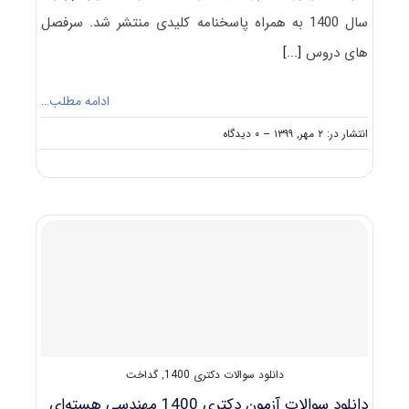
سال 1400 به همراه پاسخنامه کلیدی منتشر شد. سرفصل
های دروس
[...]
ادامه مطلب…
on
انتشار در: ۲ مهر, ۱۳۹۹
--
۰ دیدگاه
دانلود
سوالات
آزمون
دکتری
۱۴۰۰
مهندسی
هسته
‌ای
–
کاربرد
پرتوها
(۲۳۶۵)
دانلود سوالات دکتری 1400
,
گداخت
دانلود سوالات آزمون دکتری 1400 مهندسی هسته‌ای