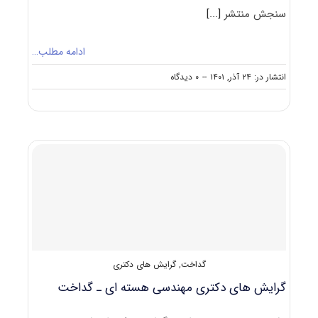
سنجش منتشر
[...]
ادامه مطلب…
on
انتشار در: ۲۴ آذر, ۱۴۰۱
--
۰ دیدگاه
سوالات
و
پاسخنامه
دکتری
مهندسی
هسته
ای
–
کاربرد
پرتوها
۱۴۰۲
گداخت
,
گرایش های دکتری
گرایش های دکتری مهندسی هسته ای ـ ﮔﺪاﺧﺖ