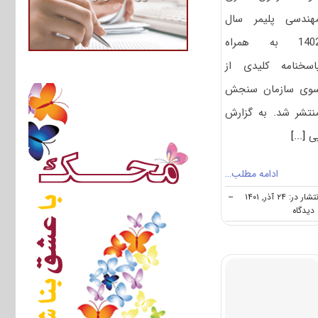
هندسی پلیمر سال
1402 به همراه
اسخنامه کلیدی از
وی سازمان سنجش
نتشر شد. به گزارش
ی
[...]
ادامه مطلب…
شار در: ۲۴ آذر, ۱۴۰۱
--
on
ه
سوالات
و
پاسخنامه
دکتری
مهندسی
پلیمر
۱۴۰۲