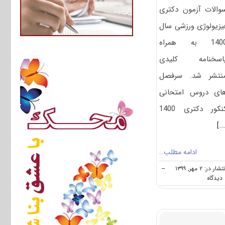
والات آزمون دکتری
یزیولوژی ورزشی سال
1400 به همراه
اسخنامه کلیدی
نتشر شد. سرفصل
ای دروس امتحانی
نکور دکتری 1400
[..
ادامه مطلب…
تشار در: ۲ مهر, ۱۳۹۹
--
on
ه
دانلود
سوالات
آزمون
دکتری