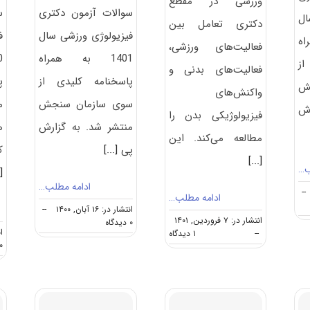
ورزشی در مقطع
سوالات آزمون دکتری
س
ال
دکتری تعامل بین
فیزیولوژی ورزشی سال
ف
اه
فعالیت‌های ورزشی،
1401 به همراه
از
فعالیت‌های بدنی و
پاسخنامه کلیدی از
پ
ش
واکنش‌های
سوی سازمان سنجش
م
رش
فیزیولوژیکی بدن را
منتشر شد. به گزارش
ه
مطالعه می‌کند. این
پی
[...]
ک
[...]
ب…
.]
ادامه مطلب…
--
ادامه مطلب…
انتشار در: ۱۶ آبان, ۱۴۰۰
--
انتشار در: ۷ فروردین, ۱۴۰۱
on
۰ دیدگاه
ان
on
--
۱ دیدگاه
دانلود
۰ دیدگا
گرایش
سوالات
های
و
دکتری
کلید
فیزیولوژی
آزمون
ورزشی
دکتری