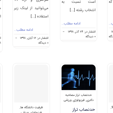
ه
است نسبت به
می‌توانید از لینک زیر
م
انتخاب رشته
[...]
استفاده
[...]
ا
ب…
ادامه مطلب…
ادامه مطلب…
انتشار در: ۲۴ آذر, ۱۳۹۸
--
on
on
۰ دیدگاه
انتشار در: ۱۲ آبان, ۱۳۹۸
--
کارنامه
نکات
on
۰ دیدگاه
۸
و
مهم
دانلود
رتبه
انتخاب
سوالات
قبولی
رشته
دکتری
آزمون
دکتری
۹۹
دکتری
فیزیولوژی
تربیت
فیزیولوژی
ورزشی
بدنی-
ورزشی
فیزیولوژی
ورزشی
کد
۲۱۱۶
حدنصاب تراز مصاحبه
دکتری
,
فیزیولوژی ورزشی
,
ظرفیت دانشگاه ها
,
حدنصاب تراز
فیزیولوژی ورزشی