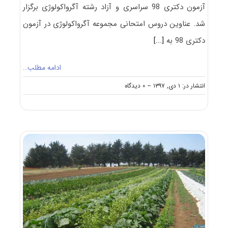
آزمون دکتری 98 سراسری و آزاد رشته آگرواکولوژی برگزار
شد. عناوین دروس امتحانی مجموعه آگرواکولوژی در آزمون
دکتری 98 به
[...]
ادامه مطلب…
on
انتشار در: ۱ دی, ۱۳۹۷
--
۰ دیدگاه
دانلود
سوالات
آزمون
دکتری
۹۸
آگرواکولوژی
کد
۲۴۳۶