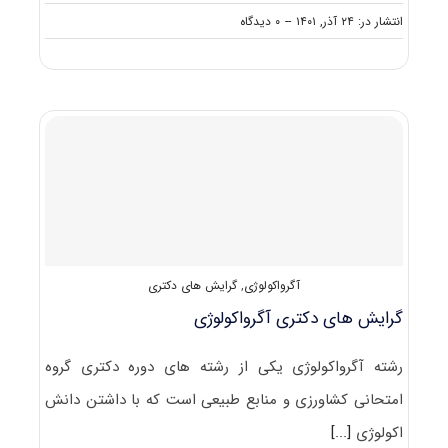
on
انتشار در: ۲۴ آذر, ۱۴۰۱
--
۰ دیدگاه
سوالات
و
پاسخنامه
دکتری
آگرواکولوژی
۱۴۰۲
آگرواکولوژی
,
گرایش های دکتری
گرایش های دکتری آﮔﺮواﻛﻮﻟﻮژی
رشته آﮔﺮواﻛﻮﻟﻮژی یکی از رشته های دوره دکتری گروه
امتحانی کشاورزی و منابع طبیعی است که با داشتن دانش
اکولوژی
[...]