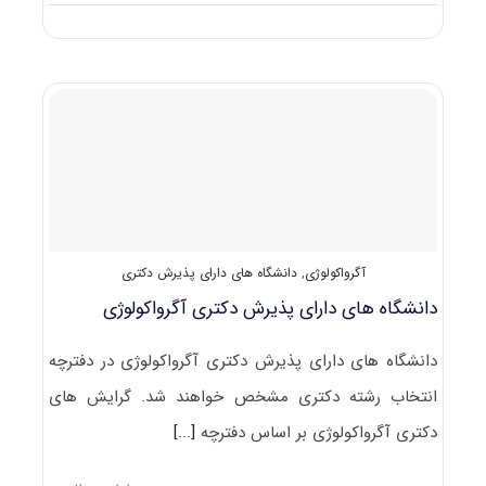
دانلود
سوالات
کنکور
دکتری
۹۹
آﮔﺮوﺗﻜﻨﻮﻟﻮژی
کد
۲۴۳۲
آگرواکولوژی
,
دانشگاه های دارای پذیرش دکتری
دانشگاه های دارای پذیرش دکتری آﮔﺮواﻛﻮﻟﻮژی
دانشگاه های دارای پذیرش دکتری آﮔﺮواﻛﻮﻟﻮژی در دفترچه
انتخاب رشته دکتری مشخص خواهند شد. گرایش های
دکتری آﮔﺮواﻛﻮﻟﻮژی بر اساس دفترچه
[...]