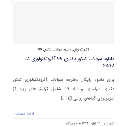
۹۹
اگرواکولوژی
کد
۲۴۳۶
آگرواکولوژی
,
دانلود سؤالات دکتری 99
دانلود سوالات کنکور دکتری 99 آﮔﺮوﺗﻜﻨﻮﻟﻮژی کد
2432
برای دانلود رایگان دفترچه سوالات آﮔﺮوﺗﻜﻨﻮﻟﻮژی کنکور
دکتری سراسری و آزاد 99 شامل گرایش‌های زیر: 1)
فیزﻳﻮﻟﻮژی ﮔﻴﺎﻫﺎن زراعی 2)
[...]
ادامه مطلب…
on
انتشار در: ۱۴ آبان, ۱۳۹۸
--
۰ دیدگاه