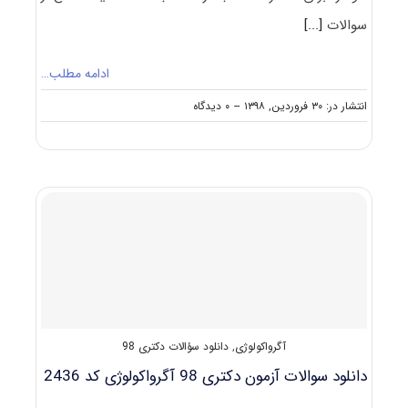
سوالات
[...]
ادامه مطلب…
on
انتشار در: ۳۰ فروردین, ۱۳۹۸
--
۰ دیدگاه
مصاحبه
دکتری
آگرواکولوژی
(راهنما
+
سؤالات
مصاحبه)
آگرواکولوژی
,
دانلود سؤالات دکتری 98
دانلود سوالات آزمون دکتری 98 آگرواکولوژی کد 2436