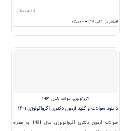
ادامه مطلب…
on
انتشار در: ۱۱ تیر, ۱۴۰۱
--
۰ دیدگاه
گرایش
های
دکتری
آﮔﺮواﻛﻮﻟﻮژی
آگرواکولوژی
,
سوالات دکتری 1401
دانلود سوالات و کلید آزمون دکتری آگرواکولوژی ۱۴۰۱
سوالات آزمون دکتری آگرواکولوژی سال 1401 به همراه