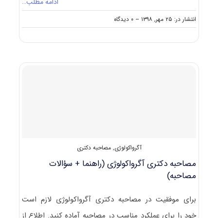
ادامه مطلب…
on
انتشار در: ۲۵ مهر, ۱۳۹۸
--
۰ دیدگاه
دانشگاه
های
دارای
پذیرش
دکتری
آﮔﺮواﻛﻮﻟﻮژی
آگرواکولوژی
,
مصاحبه دکتری
مصاحبه دکتری آگرواکولوژی (راهنما + سؤالات
مصاحبه)
برای موفقیت در مصاحبه دکتری آگرواکولوژی لازم است
خود را برای عملکرد مناسب در مصاحبه آماده کنید. اطلاع از