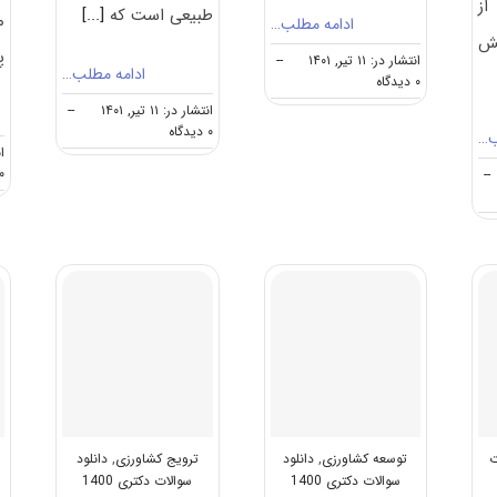
از
طبیعی است که
[...]
م
ادامه مطلب…
ش
پ
انتشار در: ۱۱ تیر, ۱۴۰۱
--
ادامه مطلب…
on
۰ دیدگاه
گرایش
انتشار در: ۱۱ تیر, ۱۴۰۱
--
های
on
۰ دیدگاه
ب…
دکتری
گرایش
انت
ﺗﻮﺳﻌﻪ
های
۰ دیدگا
--
ﻛﺸﺎورزی
دکتری
ﺗﺮوﻳﺞ
و
آﻣﻮزش
ﻛﺸﺎورزی
ﭘﺎﻳﺪار
ت
توسعه کشاورزی
,
دانلود
ترویج کشاورزی
,
دانلود
سوالات دکتری 1400
سوالات دکتری 1400