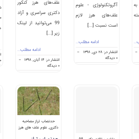
علف‌های هرز کنکور
به
آگروتکنولوژی - علوم
د
دکتری سراسری و آزاد
ته
علف‌های هرز لازم
خ
99 می‌توانید از لینک
است نسبت
[...]
ه
زیر
[...]
ب…
ادامه مطلب…
ادامه مطلب…
--
انتشار در: ۲۸ دی, ۱۳۹۸
--
انت
on
۰ دیدگاه
انتشار در: ۱۴ آبان, ۱۳۹۸
--
۰ دیدگا
نکات
on
۰ دیدگاه
مهم
دانلود
انتخاب
سوالات
رشته
کنکور
دکتری
دکتری
آگروتکنولوژی
۹۹
–
آﮔﺮوﺗﻜﻨﻮﻟﻮژی
علوم
–
علف‌های
علوم
هرز
علف‌های
حدنصاب تراز مصاحبه
هرز
دکتری
,
علوم علف های هرز
کد
۲۴۳۴