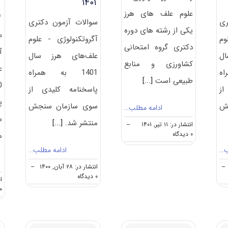
۱۴۰۱
ع
ﻋﻠﻮم علف های ﻫﺮز
4)
ری
سوالات آزمون دکتری
یکی از رشته های دوره
س
وم
آگروتکنولوژی - علوم
دکتری گروه امتحانی
آ
ل
علف‌های هرز سال
کشاورزی و منابع
ع
اه
1401 به همراه
طبیعی است
[...]
از
پاسخنامه کلیدی از
پ
ش
سوی سازمان سنجش
ادامه مطلب…
م
منتشر شد.
[...]
انتشار در: ۱۱ تیر, ۱۴۰۱
--
on
۰ دیدگاه
ه
گرایش
ب…
ادامه مطلب…
های
دکتری
--
انتشار در: ۲۸ آبان, ۱۴۰۰
--
اﮔﺮوﺗﻜﻨﻮﻟﻮژی
on
۰ دیدگاه
ان
ـ
دانلود
۰ دیدگا
ﻋﻠﻮم
سوالات
ﻋﻠﻒ
و
ﻫﺎی
کلید
ﻫﺮز
آزمون