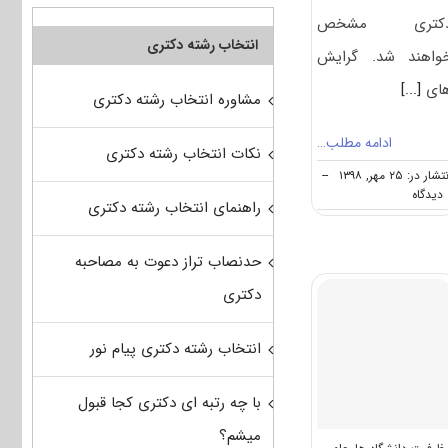
کتری مشخص
انتخاب رشته دکتری
واهند شد. گرایش
ای
[...]
مشاوره انتخاب رشته دکتری
ادامه مطلب…
نکات انتخاب رشته دکتری
شار در: ۲۵ مهر, ۱۳۹۸
--
on
ه
راهنمای انتخاب رشته دکتری
دانشگاه
های
دارای
حدنصاب تراز دعوت به مصاحبه
پذیرش
دکتری
دکتری
ﻋﻠﻮم
ﻋﻠﻒﻫﺎی
ﻫﺮز
انتخاب رشته دکتری پیام نور
با چه رتبه ای دکتری کجا قبول
میشم؟