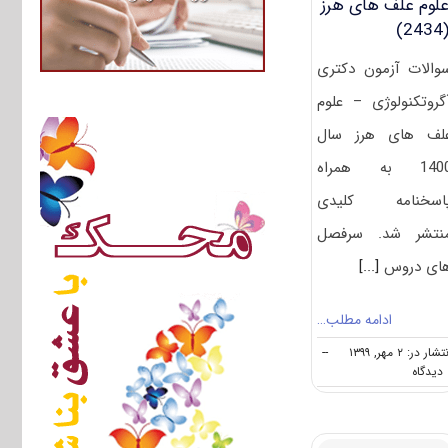
لوم علف ‌های هرز
(243
والات آزمون دکتری
گروتکنولوژی – علوم
لف ‌های هرز سال
1400 به همراه
اسخنامه کلیدی
نتشر شد. سرفصل
ای دروس
[...]
ادامه مطلب…
تشار در: ۲ مهر, ۱۳۹۹
--
on
ه
دانلود
سوالات
آزمون
دکتری