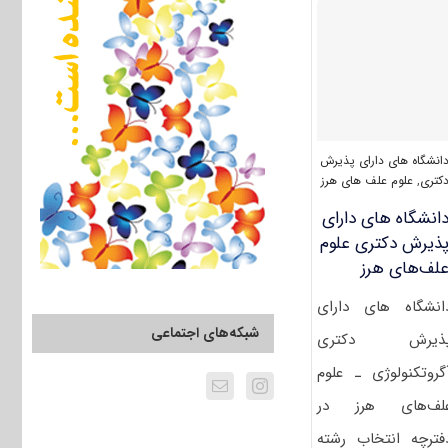
۱۴۰۰
آگروتکنولوژی
–
علوم
علف
‌های
هرز
(۲۴۳۴)
انشگاه های دارای پذیرش
کتری
,
علوم علف های هرز
انشگاه های دارای
ذیرش دکتری ﻋﻠﻮم
ﻠﻒﻫﺎی ﻫﺮز
انشگاه های دارای
شبکه‌های اجتماعی
ذیرش دکتری
ﮔﺮوﺗﻜﻨﻮﻟﻮژی ـ ﻋﻠﻮم
ﻠﻒﻫﺎی ﻫﺮز در
فترچه انتخاب رشته