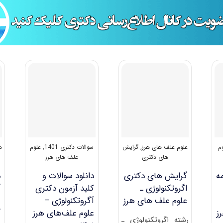
م
علوم علف های هرز
,
گرایش
سوالات دکتری 1401
,
علوم
د
های دکتری
علف های هرز
ه
گرایش های دکتری
دانلود سوالات و
د
اﮔﺮوﺗﻜﻨﻮﻟﻮژی ـ
کلید آزمون دکتری
آ
ﻋﻠﻮم ﻋﻠﻒ ﻫﺎی ﻫﺮز
آگروتکنولوژی –
0
ز
علوم علف‌های هرز
آ
رشته اﮔﺮوﺗﻜﻨﻮﻟﻮژی ـ