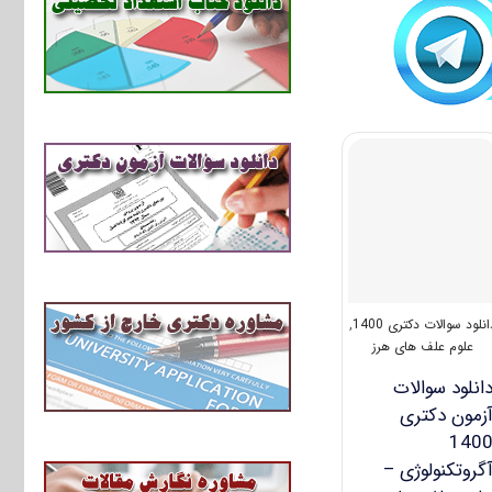
انلود سوالات دکتری 1400
,
علوم علف های هرز
انلود سوالات
زمون دکتری
140
گروتکنولوژی –