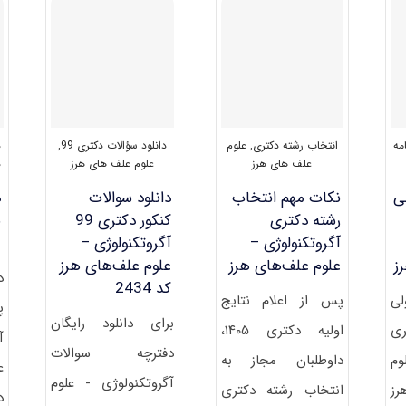
دکتری
آگروتکنولوژی
–
علوم
علف‌های
هرز
۱۴۰۱
امه
انتخاب رشته دکتری
,
علوم
دانلود سؤالات دکتری 99
,
د
علف های هرز
علوم علف های هرز
د
لی
نکات مهم انتخاب
دانلود سوالات
د
رشته دکتری
کنکور دکتری 99
پ
آگروتکنولوژی –
آﮔﺮوﺗﻜﻨﻮﻟﻮژی –
ﻋ
ز
علوم علف‌های هرز
علوم علف‌های هرز
د
کد 2434
لی
پس از اعلام نتایج
پ
برای دانلود رایگان
ی
اولیه دکتری ۱۴۰۵،
آ
دفترچه سوالات
ﻮم
داوطلبان مجاز به
ﻋ
آﮔﺮوﺗﻜﻨﻮﻟﻮژی - علوم
ز
انتخاب رشته دکتری
د