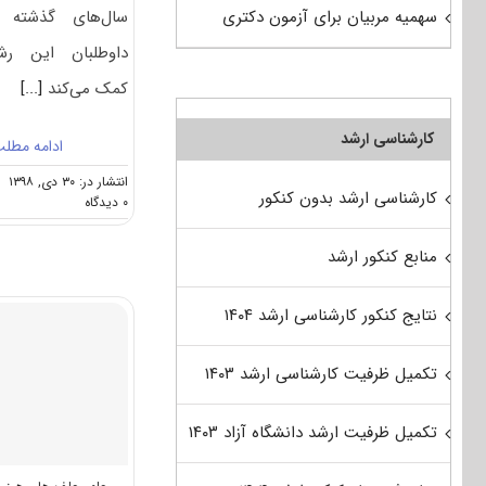
سال‌های گذشته 
سهمیه مربیان برای آزمون دکتری
داوطلبان این رش
کمک می‌کند
[...]
کارشناسی ارشد
ادامه مطل
انتشار در: ۳۰ دی, ۱۳۹۸
کارشناسی ارشد بدون کنکور
on
۰ دیدگاه
کارنامه
و
منابع کنکور ارشد
رتبه
قبولی
آزمون
نتایج کنکور کارشناسی ارشد ۱۴۰۴
دکتری
اﮔﺮوﺗﻜﻨﻮﻟﻮژی
ـ
تکمیل ظرفیت کارشناسی ارشد ۱۴۰۳
ﻋﻠﻮم
ﻋﻠﻒ
ﻫﺎی
تکمیل ظرفیت ارشد دانشگاه آزاد ۱۴۰۳
ﻫﺮز