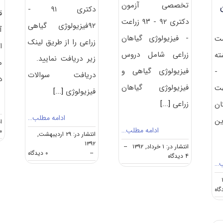
تخصصی آزمون
دکتری ۹۱ -
ق
دکتری ۹۲ - ۹۳ زراعت
۹۲فیزیولوژی گیاهی
آ
- فیزیولوژی گیاهان
ست
زراعی را از طریق لینک
ا
زراعی شامل دروس
ه
زیر دریافت نمایید.
م
فیزیولوژی گیاهی و
-
دریافت سوالات
د
فیزیولوژی گیاهان
ت (۲)جهت
فیزیولوژی
[...]
زراعی
[...]
ان
ادامه مطلب…
ین
ان
ادامه مطلب…
۰ دیدگا
انتشار در: ۲۹ اردیبهشت,
۱۳۹۲
انتشار در: ۱ خرداد, ۱۳۹۲
--
on
--
۰ دیدگاه
on
۴ دیدگاه
دانلود
ب…
دانلود
سوالات
سوالات
فیزیولوژی
دکتری
on
گیاهی
زراعت
دانلود
زراعی
–
رایگان
۹۱
فیزیولوژی
سوالات
–
گیاهان