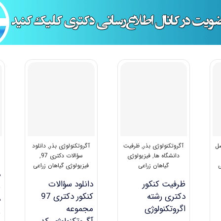
ل
آگروتکنولوژی بذر
,
ظرفیت
آگروتکنولوژی بذر
,
دانلود
دانشگاه ها
,
فیزیولوژی
سؤالات دکتری 97
,
ی
گیاهان زراعی
فیزیولوژی گیاهان زراعی
د
ظرفیت کنکور
دانلود سؤالات
س
دکتری رشته
کنکور دکتری 97
اﮔﺮوﺗﻜﻨﻮﻟﻮژی
مجموعه
ز