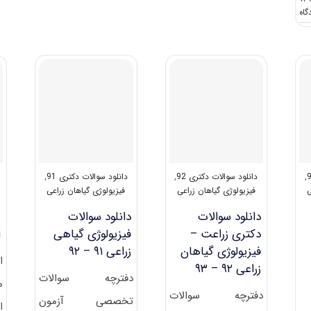
کنکور
on
دکتری
سرفصل
۹۷
ها
مجموعه
و
آﮔﺮوﺗﻜﻨﻮﻟﻮژی
عناوین
کد
دروس
۲۴۳۲
امتحانی
آزمون
دکتری
اگروتکنولوژی
,
دانلود سوالات دکتری 92
,
دانلود سوالات دکتری 91
,
ی
فیزیولوژی گیاهان زراعی
فیزیولوژی گیاهان زراعی
دانلود سوالات
دانلود سوالات
م
دکتری زراعت –
فیزیولوژی گیاهی
ا
فیزیولوژی گیاهان
زراعی ۹۱ – ۹۲
ا
زراعی ۹۲ – ۹۳
دفترچه سوالات
م
دفترچه سوالات
تخصصی آزمون
ا