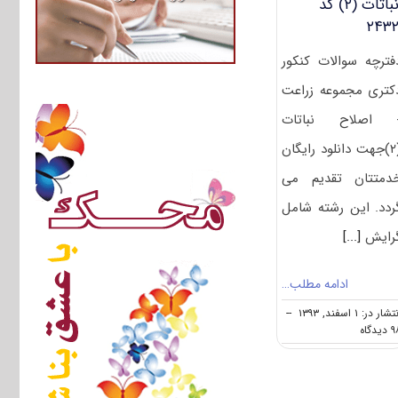
نباتات (۲) کد
۲۴۳
فترچه سوالات کنکور
کتری مجموعه زراعت
 اصلاح نباتات
(۲)جهت دانلود رایگان
دمتتان تقدیم می
ردد. این رشته شامل
رایش
[...]
ادامه مطلب…
شار در: ۱ اسفند, ۱۳۹۳
--
on
یدگاه
دانلود
دفترچه
سوالات
آزمون