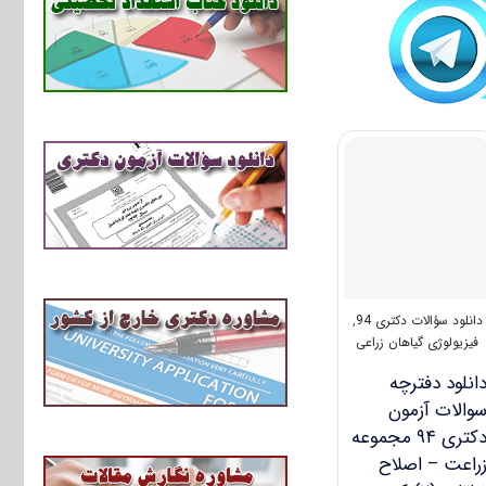
دانلود سؤالات دکتری 94
,
فیزیولوژی گیاهان زراعی
انلود دفترچه
والات آزمون
دکتری ۹۴ مجموعه
راعت – اصلاح