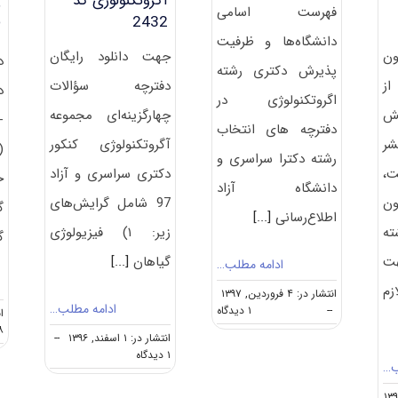
آﮔﺮوﺗﻜﻨﻮﻟﻮژی کد
فهرست اسامی
2432
۲
دانشگاه‌ها و ظرفیت
ون
جهت دانلود رایگان
د
پذیرش دکتری رشته
ه از
دفترچه سؤالات
د
اﮔﺮوﺗﻜﻨﻮﻟﻮژی در
ش
چهارگزینه‌ای مجموعه
-
دفترچه های انتخاب
شر
آﮔﺮوﺗﻜﻨﻮﻟﻮژی کنکور
رشته دکترا سراسری و
،
دکتری سراسری و آزاد
خ
دانشگاه آزاد
ن
97 شامل گرایش‌های
گ
اطلاع‌رسانی
[...]
 رشته
زیر: ۱) فیزﻳﻮﻟﻮژی
گ
هت
ﮔﻴﺎﻫﺎن
[...]
ادامه مطلب…
م
انتشار در: ۴ فروردین, ۱۳۹۷
ادامه مطلب…
on
--
۱ دیدگاه
انت
ظرفیت
۹۸ د
انتشار در: ۱ اسفند, ۱۳۹۶
--
کنکور
on
۱ دیدگاه
دکتری
ب…
دانلود
رشته
سؤالات
اﮔﺮوﺗﻜﻨﻮﻟﻮژی