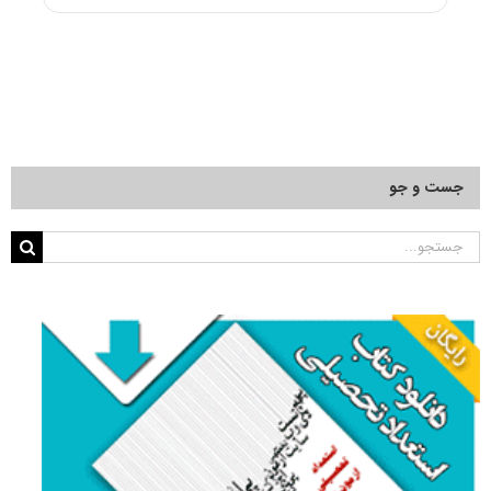
پذیرش
دکتری
علوم
طیور
جست و جو
جستجو
برای: