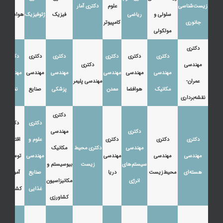
زیست‌شناسی
علوم
دکتری آمار
سلولی و
ریاضی
فیزیک
ژئوفیزیک
هواشناسی
جانوری
کامپیوتر
مولکولی
دکتری
دکتری
دکتری
دکتری
دکتری
دکتری
دکتری
مهندسی
دکتری
مهندسی
مهندسی
مهندسی
مهندسی
مهندسی
مهندسی
عمران-
مهندسی پلیمر
مکانیک
هوافضا
معدن
پزشکی
صنایع
نفت
نقشه‌برداری
دکتری
دکتری
دکتری
دکتری
مهندسی
دکتری
دکتری
دکتری
علوم و
اقتصاد،
مهندسی
دکتری محیط
مکانیک
مهندسی
مهندسی
مهندسی
مهندسی
توسعه و
سیستم‌های
زیست
بیوسیستم و
هسته‌ای
محیط‌زیست
دریا
صنایع
آموزش
انرژی
مکانیزاسیون
غذایی
کشاورزی
کشاورزی