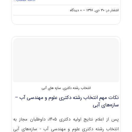
on
انتشار در: ۳۰ دی, ۱۳۹۸
--
۰ دیدگاه
کارنامه
و
رتبه
قبولی
آزمون
دکتری
ﻋﻠﻮم
و
ﻣﻬﻨﺪسی
آب
–
سازه
های
انتخاب رشته دکتری
,
سازه های آبی
آبی
نکات مهم انتخاب رشته دکتری علوم و مهندسی آب –
سازه‌های آبی
پس از اعلام نتایج اولیه دکتری ۱۴۰۵، داوطلبان مجاز به
انتخاب رشته دکتری علوم و مهندسی آب - سازه‌های آبی