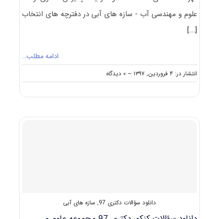
علوم و مهندسی آب - سازه های آبی در دفترچه های انتخاب
[...]
ادامه مطلب…
on
انتشار در: ۴ فروردین, ۱۳۹۷
--
۰ دیدگاه
ظرفیت
کنکور
دکتری
رشته
علوم
و
مهندسی
آب
–
سازه
های
آبی
دانلود سؤالات دکتری 97
,
سازه های آبی
دانلود سؤالات کنکور دکتری 97 مجموعه علوم و