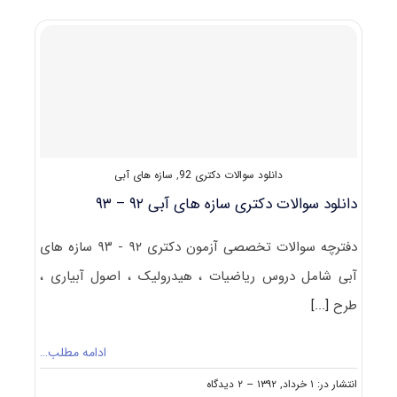
تست
آزمون
دکتری
۹۳
مجموعه
علوم
و
مهندسی
آب
(۲)
دانلود سوالات دکتری 92
,
سازه های آبی
کد
۲۴۲۸
دانلود سوالات دکتری سازه های آبی ۹۲ – ۹۳
(سازه
های
آبی)
دفترچه سوالات تخصصی آزمون دکتری ۹۲ - ۹۳ سازه های
آبی شامل دروس ریاضیات ، هیدرولیک ، اصول آبیاری ،
طرح
[...]
ادامه مطلب…
on
انتشار در: ۱ خرداد, ۱۳۹۲
--
۲ دیدگاه