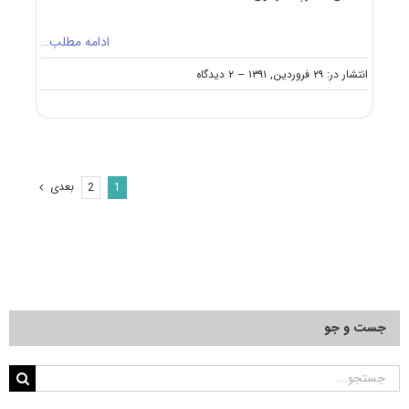
ادامه مطلب…
on
انتشار در: ۲۹ فروردین, ۱۳۹۱
--
۲ دیدگاه
منابع
آزمون
دکتری
علوم
و
مهندسی
بعدی
2
1
آب
–
سازه‌های
آبی
جست و جو
جستجو
برای: