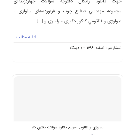
جهت دانلود رایگان دفترچه سؤالات چهارگزینه‌ای
مجموعه ﻣﻬﻨﺪﺳﻲ ﺻﻨﺎﻳﻊ چوب و فرآورده‌های سلولزی -
ﺑﻴﻮﻟﻮژی و آﻧﺎﺗﻮﻣﻲ کنکور دکتری سراسری و
[...]
ادامه مطلب…
on
انتشار در: ۱ اسفند, ۱۳۹۶
--
۰ دیدگاه
دانلود
سؤالات
کنکور
دکتری
۹۷
مجموعه
ﻣﻬﻨﺪﺳﻲ
ﺻﻨﺎﻳﻊ
ﭼﻮب
و
ﻓﺮآورده‌ﻫﺎی
ﺳﻠﻮﻟﺰی
ـ
بیولوژی و آناتومی چوب
,
دانلود سؤالات دکتری 96
ﺑﻴﻮﻟﻮژی
و