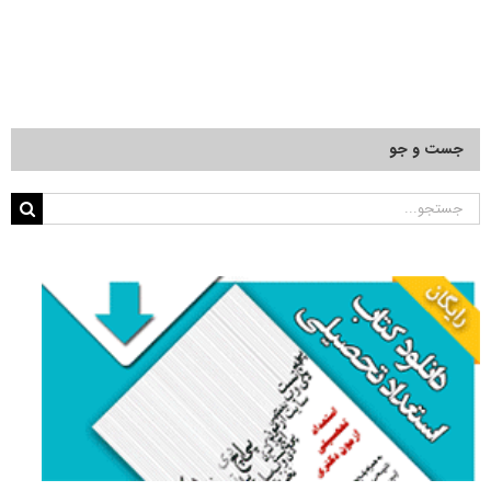
عناوین
دروس
امتحانی
آزمون
دکتری
مهندسی
صنایع
جست و جو
چوب
و
فرآورده‌های
جستجو
سلولزی
–
برای:
حفاظت
و
اصلاح
چوب