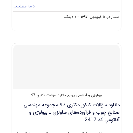
ادامه مطلب…
on
انتشار در: ۵ فروردین, ۱۳۹۷
--
۰ دیدگاه
ظرفیت
کنکور
دکتری
رشته
مهندسی
صنایع
چوب
و
فرآورده‌های
سلولزی
ـ
حفاظت
و
بیولوژی و آناتومی چوب
,
دانلود سؤالات دکتری 97
اصلاح
چوب
دانلود سؤالات کنکور دکتری 97 مجموعه ﻣﻬﻨﺪﺳﻲ
ﺻﻨﺎﻳﻊ ﭼﻮب و ﻓﺮآورده‌ﻫﺎی ﺳﻠﻮﻟﺰی ـ ﺑﻴﻮﻟﻮژی و
آﻧﺎﺗﻮﻣﻲ کد 2417