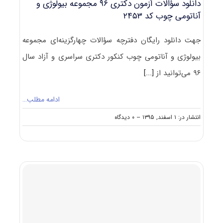
دانلود سؤالات آزمون دکتری ۹۶ مجموعه بیولوژی و
آﻧﺎﺗﻮﻣﻲ
آناتومی چوب کد ۲۴۵۳
کد
۲۴۱۷
جهت دانلود رایگان دفترچه سؤالات چهارگزینه‌ای مجموعه
بیولوژی و آناتومی چوب کنکور دکتری سراسری و آزاد سال
۹۶ می‌توانید از
[...]
ادامه مطلب…
on
انتشار در: ۱ اسفند, ۱۳۹۵
--
۰ دیدگاه
دانلود
سؤالات
آزمون
دکتری
۹۶
مجموعه
بیولوژی
و
آناتومی
چوب
کد