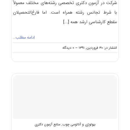
شرکت در آزمون دکتری تخصصی رشته‌های مختلف معمولاً
با شرط تجانس رشته همراه است. اما فارغ‌التحصیلان
مقطع کارشناسی ارشد همه
[...]
ادامه مطلب…
on
انتشار در: ۳۰ فروردین, ۱۳۹۱
--
۰ دیدگاه
رشته
های
مجاز
به
ثبت
نام
و
شرکت
در
آزمون
دکتری
مهندسی
صنایع
بیولوژی و آناتومی چوب
,
منابع آزمون دکتری
چوب