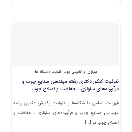
سوالات
و
کلید
آزمون
دکتری
مهندسی
صنایع
چوب
و
فرآورده‌های
سلولزی
–
بیولوژی و آناتومی چوب
,
ظرفیت دانشگاه ها
ﺑﻴﻮﻟﻮژی
و
ظرفیت کنکور دکتری رشته مهندسی صنایع چوب و
آﻧﺎﺗﻮمی
فرآورده‌های سلولزی ـ حفاظت و اصلاح چوب
۱۴۰۱
فهرست اسامی دانشگاه‌ها و ظرفیت پذیرش دکتری رشته
مهندسی صنایع چوب و فرآورده‌های سلولزی ـ حفاظت و
اصلاح چوب در
[...]