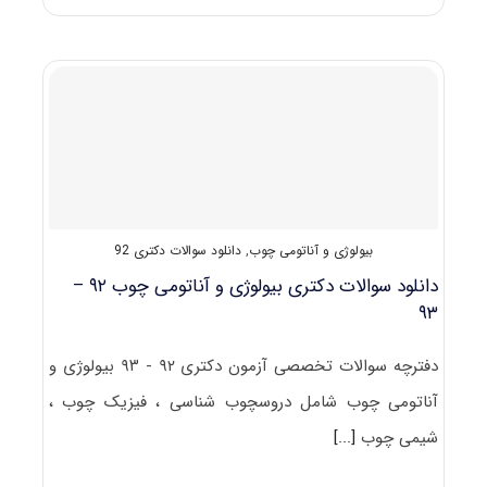
رایگان
سوالات
تست
آزمون
دکتری
۹۳
مجموعه
چوب
شناسی
و
صنایع
چوب
بیولوژی و آناتومی چوب
,
دانلود سوالات دکتری 92
(۳)
کد
دانلود سوالات دکتری بیولوژی و آناتومی چوب ۹۲ –
۲۴۵۳
۹۳
(بیولوژی
و
آناتومی
دفترچه سوالات تخصصی آزمون دکتری ۹۲ - ۹۳ بیولوژی و
چوب)
آناتومی چوب شامل دروسچوب شناسی ، فیزیک چوب ،
شیمی چوب
[...]