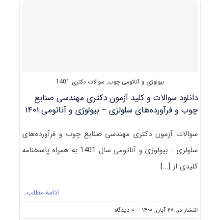
چوب
و
فرآورده‌
های
سلولزی
ـ
حفاظت
و
بیولوژی و آناتومی چوب
,
سوالات دکتری 1401
اصلاح
چوب
دانلود سوالات و کلید آزمون دکتری مهندسی صنایع
چوب و فرآورده‌های سلولزی – ﺑﻴﻮﻟﻮژی و آﻧﺎﺗﻮمی ۱۴۰۱
سوالات آزمون دکتری مهندسی صنایع چوب و فرآورده‌های
سلولزی - ﺑﻴﻮﻟﻮژی و آﻧﺎﺗﻮمی سال 1401 به همراه پاسخنامه
کلیدی از
[...]
ادامه مطلب…
on
انتشار در: ۲۸ آبان, ۱۴۰۰
--
۰ دیدگاه
دانلود