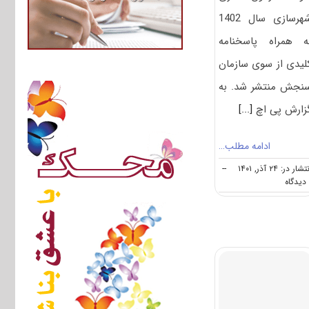
شهرسازی سال 1402
ه همراه پاسخنامه
لیدی از سوی سازمان
نجش منتشر شد. به
زارش پی اچ
[...]
ادامه مطلب…
شار در: ۲۴ آذر, ۱۴۰۱
--
on
سوالات
و
پاسخنامه
دکتری
شهرسازی
۱۴۰۲