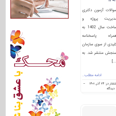
۱۴۰
والات آزمون دکتری
دیریت پروژه و
ساخت سال 1402 به
مراه پاسخنامه
لیدی از سوی سازمان
نجش منتشر شد. به
[..
ادامه مطلب…
شار در: ۲۴ آذر, ۱۴۰۱
--
on
ه
سوالات
و
پاسخنامه
دکتری
مدیریت