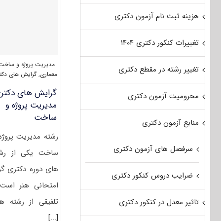
پروژه
و
هزینه ثبت نام آزمون دکتری
ساخت
۱۴۰۵
تغییرات کنکور دکتری ۱۴۰۴
مدیریت پروژه و ساخت 
تغییر رشته در مقطع دکتری
معماری
,
گرایش های دکت
گرایش های دکتر
محرومیت آزمون دکتری
ﻣﺪﻳﺮﻳﺖ ﭘﺮوژه و
ﺳﺎﺧﺖ
منابع آزمون دکتری
رشته ﻣﺪﻳﺮﻳﺖ ﭘﺮوژه
سرفصل های آزمون دکتری
ﺳﺎﺧﺖ یکی از رش
های دوره دکتری گر
ضرایب دروس کنکور دکتری
امتحانی هنر است
تلفیقی از رشته ه
تاثیر معدل در کنکور دکتری
[...]