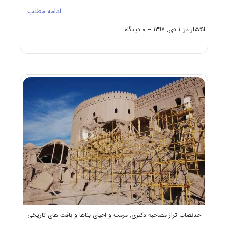
ادامه مطلب…
on
انتشار در: ۱ دی, ۱۳۹۷
--
۰ دیدگاه
دانلود
سوالات
آزمون
دکتری
۹۸
مرمت
و
احیای
ابنیه
و
بناهای
تاریخی
کد
۲۵۰۶
حدنصاب تراز مصاحبه دکتری
,
مرمت و احیای بناها و بافت های تاریخی