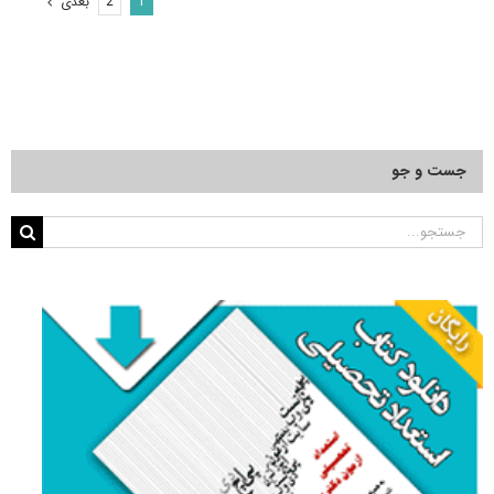
بعدی
2
1
مرمت
–
مرمت
و
احیای
بناها
و
بافت
جست و جو
های
تاریخی
کد
جستجو
۲۵۰۶
برای: