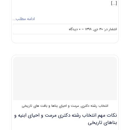
[...]
ادامه مطلب…
on
انتشار در: ۳۰ دی, ۱۳۹۸
--
۰ دیدگاه
کارنامه
و
رتبه
قبولی
آزمون
دکتری
ﻣﺮﻣﺖ
و
احیای
بناها
و
بافت
های
انتخاب رشته دکتری
,
مرمت و احیای بناها و بافت های تاریخی
تاریخی
نکات مهم انتخاب رشته دکتری مرمت و احیای ابنیه و
بناهای تاریخی