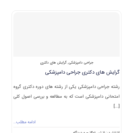
پاسخنامه
دکتری
جراحی
دامپزشکی
۱۴۰۲
جراحی دامپزشکی
,
گرایش های دکتری
گرایش های دکتری ﺟﺮاحی داﻣﭙﺰشکی
رشته ﺟﺮاحی داﻣﭙﺰشکی یکی از رشته های دوره دکتری گروه
امتحانی دامپزشکی است که به مطالعه و بررسی اصول کلی
[...]
ادامه مطلب…
on
انتشار در: ۱۱ تیر, ۱۴۰۱
--
۰ دیدگاه