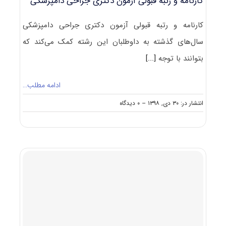
کارنامه و رتبه قبولی آزمون دکتری ﺟﺮاحی داﻣﭙﺰشکی
کارنامه و رتبه قبولی آزمون دکتری ﺟﺮاحی داﻣﭙﺰشکی
سال‌های گذشته به داوطلبان این رشته کمک می‌کند که
بتوانند با توجه
[...]
ادامه مطلب…
on
انتشار در: ۳۰ دی, ۱۳۹۸
--
۰ دیدگاه
کارنامه
و
رتبه
قبولی
آزمون
دکتری
ﺟﺮاحی
داﻣﭙﺰشکی