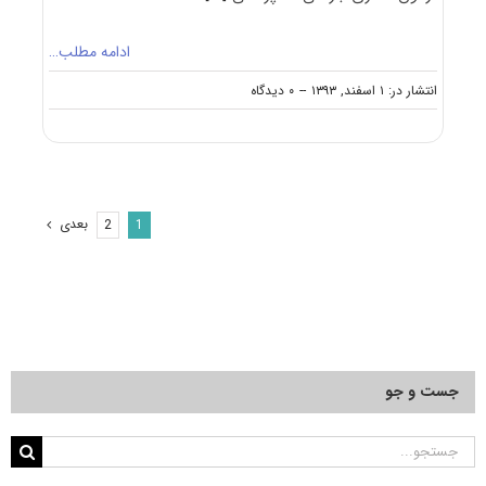
ادامه مطلب…
on
انتشار در: ۱ اسفند, ۱۳۹۳
--
۰ دیدگاه
دانلود
دفترچه
سوالات
آزمون
دکتری
۹۴
بعدی
2
1
جراحی
دامپزشکی
کد
۲۷۰۱
جست و جو
جستجو
برای: