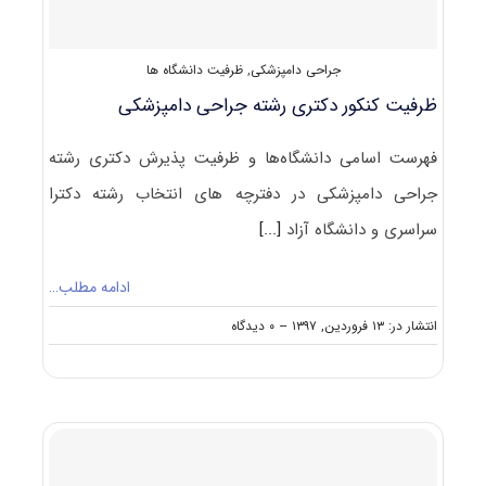
جراحی دامپزشکی
,
ظرفیت دانشگاه ها
ظرفیت کنکور دکتری رشته ﺟﺮاحی داﻣﭙﺰشکی
فهرست اسامی دانشگاه‌ها و ظرفیت پذیرش دکتری رشته
ﺟﺮاحی داﻣﭙﺰشکی در دفترچه های انتخاب رشته دکترا
سراسری و دانشگاه آزاد
[...]
ادامه مطلب…
on
انتشار در: ۱۳ فروردین, ۱۳۹۷
--
۰ دیدگاه
ظرفیت
کنکور
دکتری
رشته
ﺟﺮاحی
داﻣﭙﺰشکی