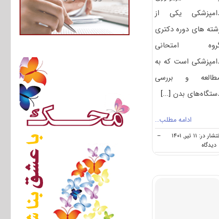
امپزشکی یکی از
شته های دوره دکتری
روه امتحانی
امپزشکی است که به
طالعه و بررسی
ستگاه‌های بدن
[...]
ادامه مطلب…
شار در: ۱۱ تیر, ۱۴۰۱
--
on
ه
گرایش
های
دکتری
ﻓﻴﺰﻳﻮﻟﻮژی
دامپزشکی