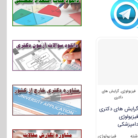
فیزیولوژی
,
گرایش های
دکتری
رایش های دکتری
ﻴﺰﻳﻮﻟﻮژی
امپزشکی
شته ﻓﻴﺰﻳﻮﻟﻮژی