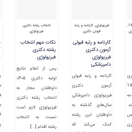
,
فیزیولوژی
,
کارنامه و رتبه
انتخاب رشته دکتری
,
ژی
قبولی دکتری
فیزیولوژی
کارنامه و رتبه قبولی
نکات مهم انتخاب
د
آزمون دکتری
رشته دکتری
ﻓﻴﺰﻳﻮﻟﻮژی
فیزیولوژی
ف
دامپزشکی
3
پس از اعلام نتایج
ری
کارنامه و رتبه قبولی
ب
اولیه دکتری ۱۴۰۵،
 سال 1400
آزمون دکتری
د
داوطلبان مجاز به
مه
ﻓﻴﺰﻳﻮﻟﻮژی دامپزشکی
ف
انتخاب رشته دکتری
.
سال‌های گذشته به
د
فیزیولوژی لازم است
س
داوطلبان این رشته
نسبت به انتخاب
ری
کمک می‌کند که
ز
رشته اقدام
[...]