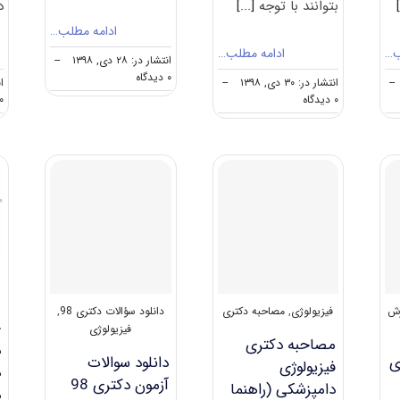
بتوانند با توجه
[...]
د
ادامه مطلب…
ب…
ادامه مطلب…
انتشار در: ۲۸ دی, ۱۳۹۸
--
on
۰ دیدگاه
--
انتشار در: ۳۰ دی, ۱۳۹۸
--
انت
نکات
on
۰ دیدگاه
۰ دیدگا
مهم
کارنامه
انتخاب
و
رشته
رتبه
دکتری
قبولی
فیزیولوژی
آزمون
دکتری
ﻓﻴﺰﻳﻮﻟﻮژی
دامپزشکی
رش
فیزیولوژی
,
مصاحبه دکتری
دانلود سؤالات دکتری 98
,
ح
فیزیولوژی
مصاحبه دکتری
د
ی
دانلود سوالات
فیزیولوژی
د
آزمون دکتری 98
دامپزشکی (راهنما
د