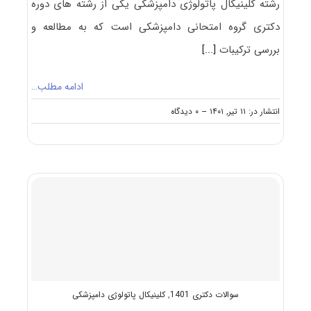
رشته کلینیکال ﭘﺎﺗﻮﻟﻮژی داﻣﭙﺰشکی یکی از رشته های دوره
دکتری گروه امتحانی دامپزشکی است که به مطالعه و
بررسی ترکیبات
[...]
ادامه مطلب…
on
انتشار در: ۱۱ تیر, ۱۴۰۱
--
۰ دیدگاه
گرایش
های
دکتری
کلینیکال
ﭘﺎﺗﻮﻟﻮژی
داﻣﭙﺰشکی
سوالات دکتری 1401
,
کلینیکال پاتولوژی دامپزشکی