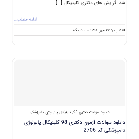
شد. گرایش های دکتری کلینیکال
[...]
ادامه مطلب…
on
انتشار در: ۲۷ مهر, ۱۳۹۸
--
۰ دیدگاه
دانشگاه
های
دارای
پذیرش
دکتری
کلینیکال
ﭘﺎﺗﻮﻟﻮژی
داﻣﭙﺰشکی
دانلود سؤالات دکتری 98
,
کلینیکال پاتولوژی دامپزشکی
دانلود سوالات آزمون دکتری 98 کلینیکال پاتولوژی
دامپزشکی کد 2706