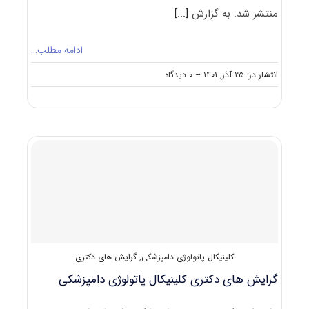
منتشر شد. به گزارش
[...]
ادامه مطلب…
on
انتشار در: ۲۵ آذر, ۱۴۰۱
--
۰ دیدگاه
سوالات
و
پاسخنامه
دکتری
کلینیکال
پاتولوژی
دامپزشکی
۱۴۰۲
کلینیکال پاتولوژی دامپزشکی
,
گرایش های دکتری
گرایش های دکتری کلینیکال ﭘﺎﺗﻮﻟﻮژی داﻣﭙﺰشکی