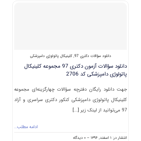
کلینیکال
ﭘﺎﺗﻮﻟﻮژی
داﻣﭙﺰشکی
دانلود سؤالات دکتری 97
,
کلینیکال پاتولوژی دامپزشکی
دانلود سؤالات آزمون دکتری 97 مجموعه کلینیکال
پاتولوژی دامپزشکی کد 2706
جهت دانلود رایگان دفترچه سؤالات چهارگزینه‌ای مجموعه
کلینیکال پاتولوژی دامپزشکی کنکور دکتری سراسری و آزاد
97 می‌توانید از لینک زیر
[...]
ادامه مطلب…
on
انتشار در: ۱ اسفند, ۱۳۹۶
--
۰ دیدگاه