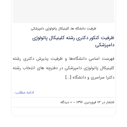
دامپزشکی
ظرفیت دانشگاه ها
,
کلینیکال پاتولوژی دامپزشکی
ظرفیت کنکور دکتری رشته کلینیکال ﭘﺎﺗﻮﻟﻮژی
داﻣﭙﺰشکی
فهرست اسامی دانشگاه‌ها و ظرفیت پذیرش دکتری رشته
کلینیکال ﭘﺎﺗﻮﻟﻮژی داﻣﭙﺰشکی در دفترچه های انتخاب رشته
دکترا سراسری و دانشگاه
[...]
ادامه مطلب…
on
انتشار در: ۱۳ فروردین, ۱۳۹۷
--
۰ دیدگاه
ظرفیت
کنکور
دکتری
رشته