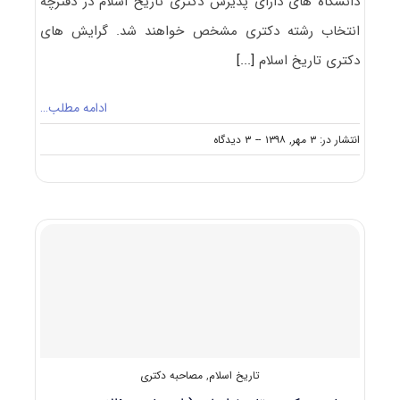
دانشگاه های دارای پذیرش دکتری ﺗﺎرﻳﺦ اﺳﻼم در دفترچه
انتخاب رشته دکتری مشخص خواهند شد. گرایش های
دکتری ﺗﺎرﻳﺦ اﺳﻼم
[...]
ادامه مطلب…
on
انتشار در: ۳ مهر, ۱۳۹۸
--
۳ دیدگاه
دانشگاه
های
دارای
پذیرش
دکتری
ﺗﺎرﻳﺦ
اﺳﻼم
تاریخ اسلام
,
مصاحبه دکتری