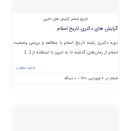
تاریخ اسلام
,
گرایش های دکتری
گرایش های دکتری ﺗﺎرﻳﺦ اﺳﻼم
دوره دکتری رشته تاریخ اسلام با مطالعه و بررسی وضعیت
اسلام از زمان‌های گذشته تا به امروز با استفاده از
[...]
ادامه مطلب…
on
انتشار در: ۷ فروردین, ۱۴۰۱
--
۰ دیدگاه
گرایش
های
دکتری
ﺗﺎرﻳﺦ
اﺳﻼم