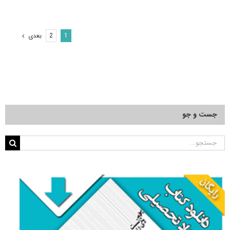
دکتری
تاریخ
اسلام
۹۱
بعدی
2
1
–
۹۲
جست و جو
جستجو
برای: