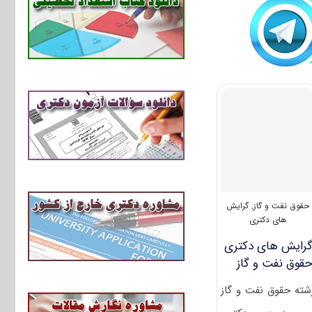
حقوق نفت و گاز
,
گرایش
های دکتری
رایش های دکتری
ﻘﻮق ﻧﻔﺖ و ﮔﺎز
شته حقوق نفت و گاز