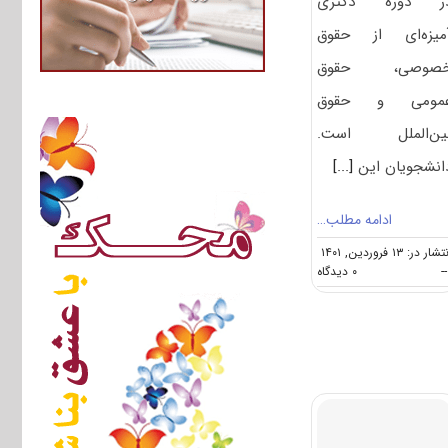
ر دوره دکتری
میزه‌ای از حقوق
صوصی، حقوق
مومی و حقوق
ین‌الملل است.
انشجویان این
[...]
ادامه مطلب…
شار در: ۱۳ فروردین, ۱۴۰۱
on
--
۰ دیدگاه
گرایش
های
دکتری
ﺣﻘﻮق
ﻧﻔﺖ
و
ﮔﺎز