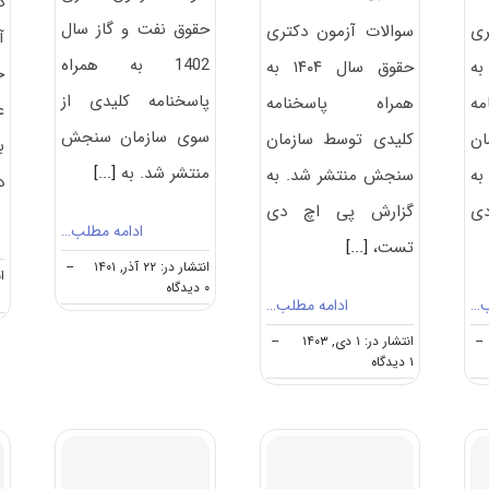
د
حقوق نفت و گاز سال
ری
سوالات آزمون دکتری
آ
1402 به همراه
سال ۱۴۰۵ به
حقوق سال ۱۴۰۴ به
خ
پاسخنامه کلیدی از
ه
همراه پاسخنامه
ع
سوی سازمان سنجش
ان
کلیدی توسط سازمان
ب
منتشر شد. به
[...]
به
سنجش منتشر شد. به
د
ی
گزارش پی اچ دی
ادامه مطلب…
تست،
[...]
انتشار در: ۲۲ آذر, ۱۴۰۱
--
انت
on
۰ دیدگاه
ب…
ادامه مطلب…
سوالات
و
--
انتشار در: ۱ دی, ۱۴۰۳
--
پاسخنامه
on
۱ دیدگاه
دکتری
سوالات
حقوق
و
نفت
پاسخنامه
و
دکتری
گاز
حقوق
۱۴۰۲
۱۴۰۴