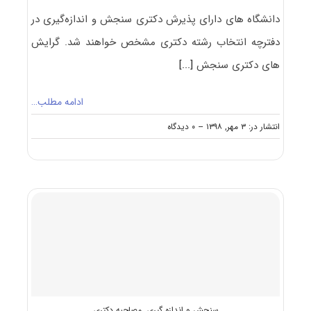
دانشگاه های دارای پذیرش دکتری ﺳﻨﺠﺶ و اﻧﺪازهﮔﻴﺮی در
دفترچه انتخاب رشته دکتری مشخص خواهند شد. گرایش
های دکتری ﺳﻨﺠﺶ
[...]
ادامه مطلب…
on
انتشار در: ۳ مهر, ۱۳۹۸
--
۰ دیدگاه
دانشگاه
های
دارای
پذیرش
دکتری
ﺳﻨﺠﺶ
و
اﻧﺪازهﮔﻴﺮی
سنجش و اندازه گیری
,
مصاحبه دکتری