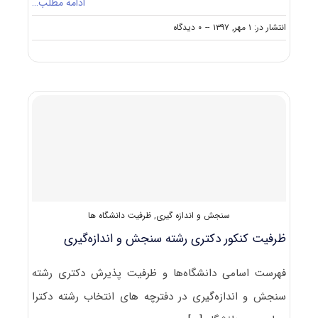
ادامه مطلب…
on
انتشار در: ۱ مهر, ۱۳۹۷
--
۰ دیدگاه
حدنصاب
تراز
دعوت
به
مصاحبه
دکتری
سنجش
و
اندازه‌گیری
سنجش و اندازه گیری
,
ظرفیت دانشگاه ها
ظرفیت کنکور دکتری رشته ﺳﻨﺠﺶ و اﻧﺪازهﮔﻴﺮی
فهرست اسامی دانشگاه‌ها و ظرفیت پذیرش دکتری رشته
ﺳﻨﺠﺶ و اﻧﺪازهﮔﻴﺮی در دفترچه های انتخاب رشته دکترا