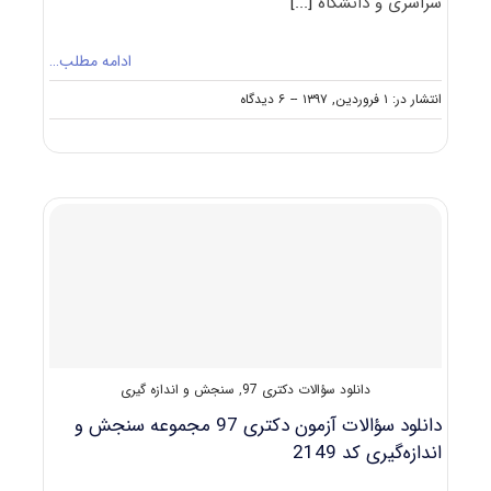
سراسری و دانشگاه
[...]
ادامه مطلب…
on
انتشار در: ۱ فروردین, ۱۳۹۷
--
۶ دیدگاه
ظرفیت
کنکور
دکتری
رشته
ﺳﻨﺠﺶ
و
اﻧﺪازهﮔﻴﺮی
دانلود سؤالات دکتری 97
,
سنجش و اندازه گیری
دانلود سؤالات آزمون دکتری 97 مجموعه سنجش و
اندازه‌گیری کد 2149