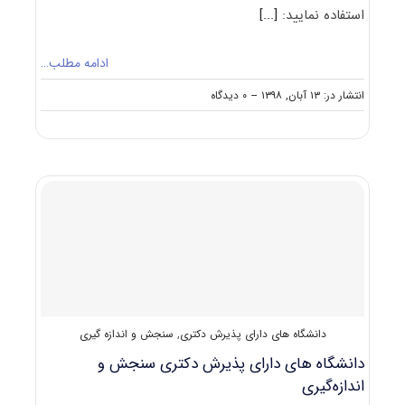
استفاده نمایید:
[...]
ادامه مطلب…
on
انتشار در: ۱۳ آبان, ۱۳۹۸
--
۰ دیدگاه
دانلود
سوالات
دکتری
۹۹
سنجش
و
اندازه‌گیری
کد
۲۱۴۹
دانشگاه های دارای پذیرش دکتری
,
سنجش و اندازه گیری
دانشگاه های دارای پذیرش دکتری ﺳﻨﺠﺶ و
اﻧﺪازهﮔﻴﺮی