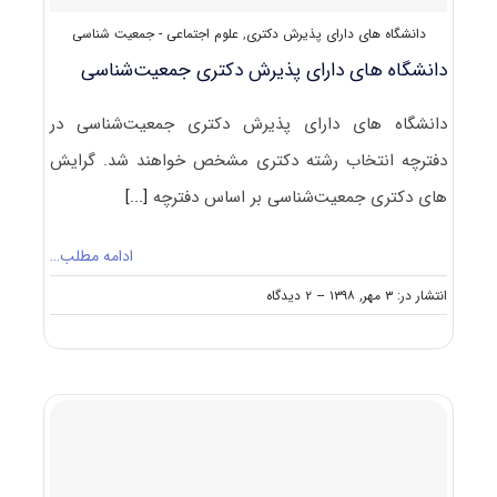
دانشگاه های دارای پذیرش دکتری
,
علوم اجتماعی - جمعیت شناسی
دانشگاه های دارای پذیرش دکتری ﺟﻤﻌﻴﺖﺷﻨﺎسی
دانشگاه های دارای پذیرش دکتری ﺟﻤﻌﻴﺖﺷﻨﺎسی در
دفترچه انتخاب رشته دکتری مشخص خواهند شد. گرایش
های دکتری ﺟﻤﻌﻴﺖﺷﻨﺎسی بر اساس دفترچه
[...]
ادامه مطلب…
on
انتشار در: ۳ مهر, ۱۳۹۸
--
۲ دیدگاه
دانشگاه
های
دارای
پذیرش
دکتری
ﺟﻤﻌﻴﺖﺷﻨﺎسی