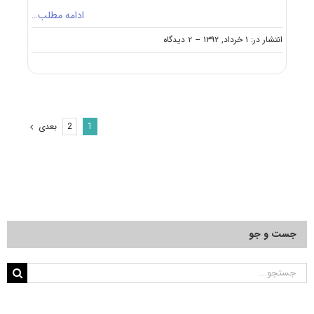
ادامه مطلب…
on
انتشار در: ۱ خرداد, ۱۳۹۲
--
۲ دیدگاه
دانلود
سوالات
دکتری
علوم
اجتماعی
–
بعدی
2
1
جمعیت
شناسی
۹۲
–
۹۳
جست و جو
جستجو
برای: