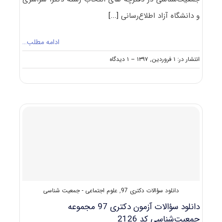
و دانشگاه آزاد اطلاع‌رسانی
[...]
ادامه مطلب…
on
انتشار در: ۱ فروردین, ۱۳۹۷
--
۱ دیدگاه
ظرفیت
کنکور
دکتری
رشته
ﺟﻤﻌﻴﺖﺷﻨﺎسی
دانلود سؤالات دکتری 97
,
علوم اجتماعی - جمعیت شناسی
دانلود سؤالات آزمون دکتری 97 مجموعه
جمعیت‌شناسی کد 2126