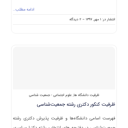
ادامه مطلب…
on
انتشار در: ۱ مهر, ۱۳۹۷
--
۲ دیدگاه
حدنصاب
تراز
دعوت
به
مصاحبه
دکتری
جمعیت‌شناسی
ظرفیت دانشگاه ها
,
علوم اجتماعی - جمعیت شناسی
ظرفیت کنکور دکتری رشته ﺟﻤﻌﻴﺖﺷﻨﺎسی
فهرست اسامی دانشگاه‌ها و ظرفیت پذیرش دکتری رشته
ﺟﻤﻌﻴﺖﺷﻨﺎسی در دفترچه های انتخاب رشته دکترا سراسری