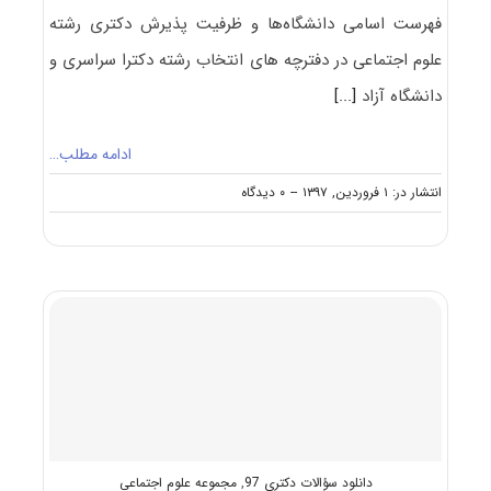
فهرست اسامی دانشگاه‌ها و ظرفیت پذیرش دکتری رشته
ﻋﻠﻮم اﺟﺘﻤﺎعی در دفترچه های انتخاب رشته دکترا سراسری و
دانشگاه آزاد
[...]
ادامه مطلب…
on
انتشار در: ۱ فروردین, ۱۳۹۷
--
۰ دیدگاه
ظرفیت
کنکور
دکتری
رشته
ﻋﻠﻮم
اﺟﺘﻤﺎعی
دانلود سؤالات دکتری 97
,
مجموعه علوم اجتماعی