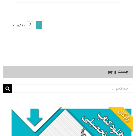
آزمون
دکتری
۹۵
مجموعه
بعدی
2
1
علوم
اجتماعی
و
مددکاری
کد
۲۱۰۴
جست و جو
جستجو
برای: