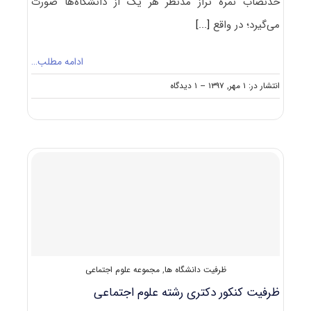
حدنصاب نمره تراز مدنظر هر یک از دانشگاه‌ها صورت
می‌گیرد؛ در واقع
[...]
ادامه مطلب…
on
انتشار در: ۱ مهر, ۱۳۹۷
--
۱ دیدگاه
حدنصاب
تراز
دعوت
به
مصاحبه
دکتری
علوم
اجتماعی
ظرفیت دانشگاه ها
,
مجموعه علوم اجتماعی
ظرفیت کنکور دکتری رشته ﻋﻠﻮم اﺟﺘﻤﺎعی