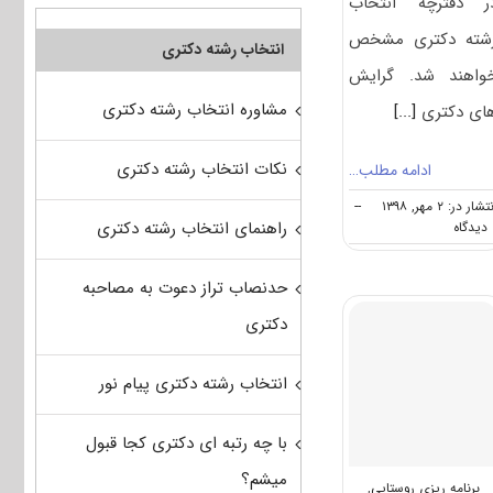
ر دفترچه انتخاب
شته دکتری مشخص
انتخاب رشته دکتری
واهند شد. گرایش
مشاوره انتخاب رشته دکتری
ای دکتری
[...]
نکات انتخاب رشته دکتری
ادامه مطلب…
تشار در: ۲ مهر, ۱۳۹۸
--
on
راهنمای انتخاب رشته دکتری
ه
دانشگاه
های
حدنصاب تراز دعوت به مصاحبه
دارای
پذیرش
دکتری
دکتری
جغرافیا
و
انتخاب رشته دکتری پیام نور
برنامه‌ریزی
روستایی
با چه رتبه ای دکتری کجا قبول
میشم؟
برنامه ریزی روستایی
,