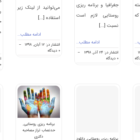
د
ته
جغرافیا و برنامه ریزی
می‌توانید از لینک زیر
ر
ه
روستایی لازم است
استفاده
[...]
خ
نسبت
[...]
ه
ادامه مطلب…
ب…
ادامه مطلب…
انتشار در: ۱۲ آبان, ۱۳۹۸
--
on
۰ دیدگاه
انتشار در: ۲۴ آذر, ۱۳۹۸
--
دانلود
on
on
۰ دیدگاه
ان
سوالات
کارنامه
نکات
۰ دیدگا
دکتری
و
مهم
۹۹
رتبه
انتخاب
جغرافیا
قبولی
رشته
و
آزمون
دکتری
برنامه‌ریزی
دکتری
جغرافیا
روستایی
جغرافیا
و
کد
و
برنامه‌ریزی
۲۱۰۵
برنامه‌ریزی
روستایی
روستایی
برنامه ریزی روستایی
,
حدنصاب تراز مصاحبه
دکتری
برنامه ریزی روستایی
,
دانلود