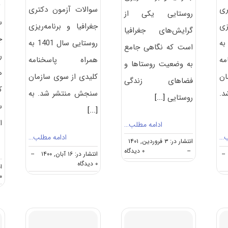
ر
ری
سوالات آزمون دکتری
روستایی یکی از
س
زی
جغرافیا و برنامه‌ریزی
گرایش‌های جغرافیا
ج
وستایی سال 1402 به
روستایی سال 1401 به
است که نگاهی جامع
ه
همراه پاسخنامه
به وضعیت روستاها و
ه
ان
کلیدی از سوی سازمان
فضاهای زندگی
ک
.
سنجش منتشر شد. به
روستایی
[...]
س
[...]
ا
ادامه مطلب…
ب…
ادامه مطلب…
انتشار در: ۳ فروردین, ۱۴۰۱
on
--
۰ دیدگاه
--
انتشار در: ۱۶ آبان, ۱۴۰۰
--
گرایش
on
۰ دیدگاه
ان
های
دانلود
۰ دیدگا
دکتری
سوالات
ﺟﻐﺮاﻓﻴﺎ
و
و
کلید
برنامه
آزمون
ریزی
دکتری
روﺳﺘﺎیی