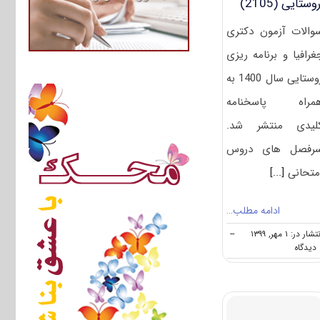
وستایی (2105)
والات آزمون دکتری
غرافیا و برنامه ریزی
روستایی سال 1400 به
مراه پاسخنامه
لیدی منتشر شد.
رفصل های دروس
متحانی
[...]
ادامه مطلب…
تشار در: ۱ مهر, ۱۳۹۹
--
on
ه
دانلود
سوالات
آزمون
دکتری
۱۴۰۰