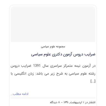
به
ثبت
نام
و
شرکت
در
آزمون
دکتری
علوم
سیاسی
مجموعه علوم سیاسی
و
روابط
ضرایب دروس آزمون دکتری علوم سیاسی
بین
‌الملل
و
در آزمون نیمه متمرکز سراسری سال 1391 ضرایب دروس
مطالعات
رشته علوم سیاسی به شرح زیر می باشد: زبان انگلیسی با
منطقه
ای
[...]
ادامه مطلب…
on
انتشار در: ۱ اردیبهشت, ۱۳۹۱
--
۸ دیدگاه