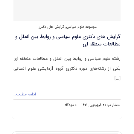
الملل
۱۴۰۲
مجموعه علوم سیاسی
,
گرایش های دکتری
گرایش های دکتری ﻋﻠﻮم ﺳﻴﺎسی و رواﺑﻂ بین اﻟﻤﻠﻞ و
مطالعات منطقه ای
رشته ﻋﻠﻮم ﺳﻴﺎسی و رواﺑﻂ بین اﻟﻤﻠﻞ و مطالعات منطقه ای
یکی از رشته‌های دوره دکتری گروه آزمایشی علوم انسانی
[...]
ادامه مطلب…
on
انتشار در: ۲۰ فروردین, ۱۴۰۱
--
۰ دیدگاه
گرایش
های
دکتری
ﻋﻠﻮم
ﺳﻴﺎسی