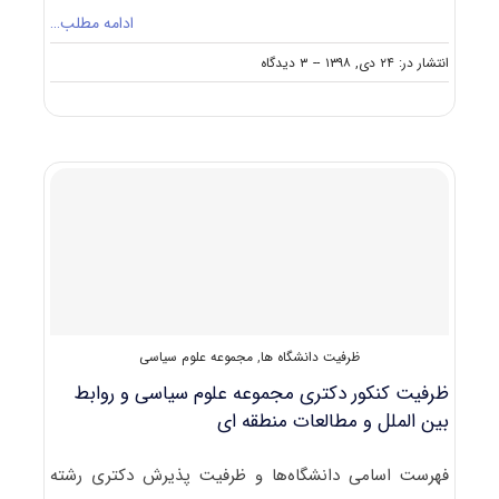
ادامه مطلب…
on
انتشار در: ۲۴ دی, ۱۳۹۸
--
۳ دیدگاه
کارنامه
و
رتبه
قبولی
آزمون
دکتری
علوم
سیاسی،
روابط
بین
الملل
و
مطالعات
ظرفیت دانشگاه ها
,
مجموعه علوم سیاسی
منطقه‌ای
ظرفیت کنکور دکتری ﻣﺠﻤﻮﻋﻪ ﻋﻠﻮم ﺳﻴﺎسی و رواﺑﻂ
بین اﻟﻤﻠﻞ و مطالعات منطقه ای
فهرست اسامی دانشگاه‌ها و ظرفیت پذیرش دکتری رشته