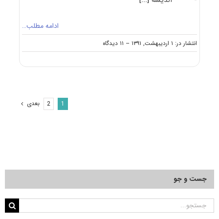
- اندیشه
[...]
ادامه مطلب…
on
انتشار در: ۱ اردیبهشت, ۱۳۹۱
--
۱۱ دیدگاه
گرایش
های
دکتری
مجموعه
علوم
سیاسی
بعدی
2
1
جست و جو
جستجو