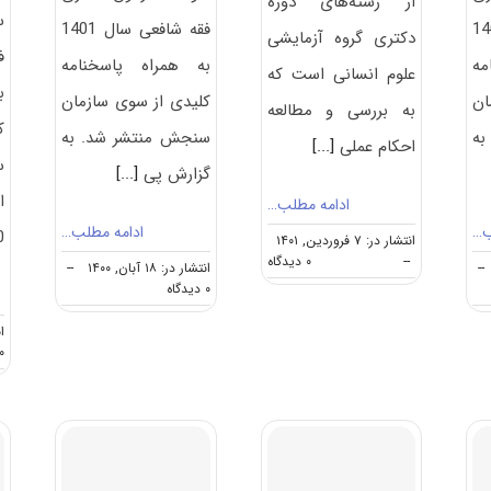
از رشته‌های دوره
س
 سال 1402
فقه شافعی سال 1401
دکتری گروه آزمایشی
مه
به همراه پاسخنامه
علوم انسانی است که
ب
ان
کلیدی از سوی سازمان
به بررسی و مطالعه
ک
به
سنجش منتشر شد. به
احکام عملی
[...]
س
گزارش پی
[...]
ا
ادامه مطلب…
ب…
ادامه مطلب…
0
انتشار در: ۷ فروردین, ۱۴۰۱
on
--
۰ دیدگاه
--
انتشار در: ۱۸ آبان, ۱۴۰۰
--
گرایش
on
۰ دیدگاه
های
دانلود
دکتری
سوالات
ان
ﻓﻘﻪ
و
۰ دیدگا
شافعی
کلید
آزمون
دکتری
فقه
شافعی
۱۴۰۱