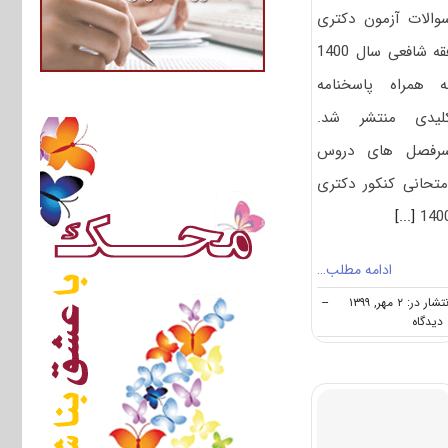
والات آزمون دکتری
فقه شافعی سال 1400
ه همراه پاسخنامه
لیدی منتشر شد.
رفصل های دروس
متحانی کنکور دکتری
[...]
140
ادامه مطلب…
تشار در: ۲ مهر, ۱۳۹۹
--
on
ه
دانلود
سوالات
آزمون
دکتری
۱۴۰۰
فقه