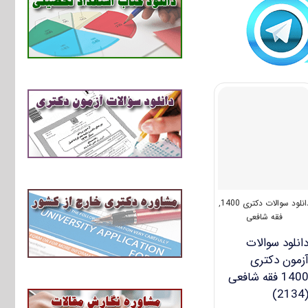
انلود سوالات دکتری 1400
,
فقه شافعی
انلود سوالات
زمون دکتری
1400 فقه شافعی
(213