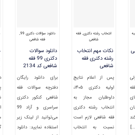
به
انتخاب رشته دکتری
,
فقه
دانلود سؤالات دکتری 99
,
د
شافعی
فقه شافعی
لی
نکات مهم انتخاب
دانلود سوالات
د
رشته دکتری فقه
دکتری 99 فقه
پ
شافعی
شافعی کد 2134
ش
لی
پس از اعلام نتایج
برای دانلود رایگان
د
ه
اولیه دکتری ۱۴۰۵،
دفترچه سوالات فقه
پ
ی
داوطلبان مجاز به
شافعی کنکور دکتری
ش
ان
انتخاب رشته دکتری
سراسری و آزاد 99
ا
ند
فقه شافعی لازم است
می‌توانید از لینک زیر
م
[.
نسبت به انتخاب
استفاده نمایید: دانلود
گ