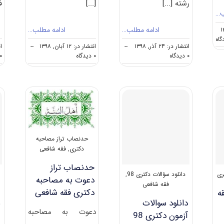
رشته
[...]
[...]
ﻓ
ب…
ادامه مطلب…
ادامه مطلب…
on
انتشار در: ۲۴ آذر, ۱۳۹۸
--
انتشار در: ۱۲ آبان, ۱۳۹۸
--
ان
کارنامه
on
on
۰ دیدگاه
۰ دیدگاه
۰ دیدگا
و
نکات
دانلود
رتبه
مهم
سوالات
قبولی
انتخاب
دکتری
آزمون
رشته
۹۹
دکتری
دکتری
فقه
فقه
فقه
شافعی
شافعی
شافعی
کد
۲۱۳۴
حدنصاب تراز مصاحبه
دکتری
,
فقه شافعی
حدنصاب تراز
ری
دانلود سؤالات دکتری 98
,
س
دعوت به مصاحبه
فقه شافعی
دکتری فقه شافعی
ه
دانلود سوالات
س
دعوت به مصاحبه
آزمون دکتری 98
ع