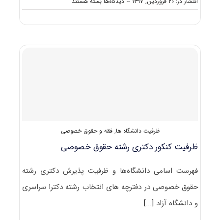
برای
انتشار در: ۲۰ فروردین, ۱۳۹۷
--
دیدگاه‌ها
بسته هستند
سرفصل
ها
و
عناوین
دروس
امتحانی
آزمون
دکتری
حقوق
خصوصی
ظرفیت دانشگاه ها
,
فقه و حقوق خصوصی
ظرفیت کنکور دکتری رشته ﺣﻘﻮق ﺧﺼﻮصی
فهرست اسامی دانشگاه‌ها و ظرفیت پذیرش دکتری رشته
ﺣﻘﻮق ﺧﺼﻮصی در دفترچه های انتخاب رشته دکترا سراسری
و دانشگاه آزاد
[...]