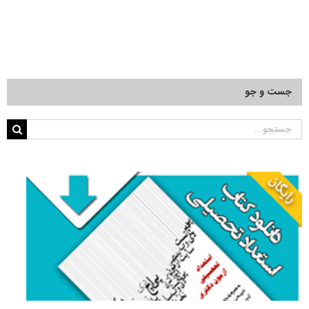
حقوق
خصوصی
جست و جو
جستجو
برای: