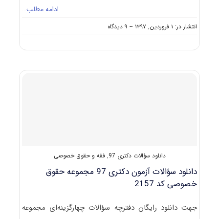
ادامه مطلب…
on
انتشار در: ۱ فروردین, ۱۳۹۷
--
۹ دیدگاه
ظرفیت
کنکور
دکتری
رشته
ﺣﻘﻮق
ﺧﺼﻮصی
دانلود سؤالات دکتری 97
,
فقه و حقوق خصوصی
دانلود سؤالات آزمون دکتری 97 مجموعه حقوق
خصوصی کد 2157
جهت دانلود رایگان دفترچه سؤالات چهارگزینه‌ای مجموعه