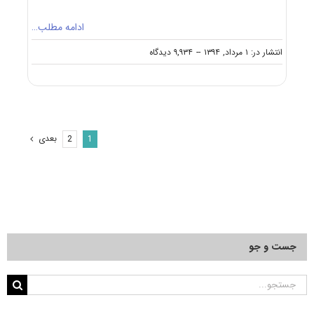
ادامه مطلب…
on
انتشار در: ۱ مرداد, ۱۳۹۴
--
۹,۹۳۴ دیدگاه
انجمن
آزمون
دکتری
مجموعه
علوم
تربیتی
بعدی
2
1
جست و جو
جستجو
برای: