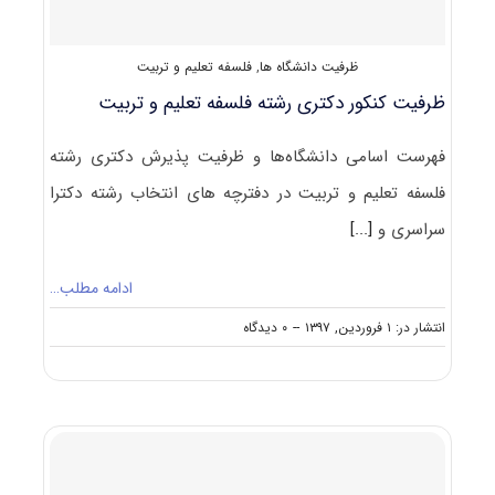
ظرفیت دانشگاه ها
,
فلسفه تعلیم و تربیت
ظرفیت کنکور دکتری رشته ﻓﻠﺴﻔﻪ ﺗﻌﻠﻴﻢ و ﺗﺮﺑﻴﺖ
فهرست اسامی دانشگاه‌ها و ظرفیت پذیرش دکتری رشته
ﻓﻠﺴﻔﻪ ﺗﻌﻠﻴﻢ و ﺗﺮﺑﻴﺖ در دفترچه های انتخاب رشته دکترا
سراسری و
[...]
ادامه مطلب…
on
انتشار در: ۱ فروردین, ۱۳۹۷
--
۰ دیدگاه
ظرفیت
کنکور
دکتری
رشته
ﻓﻠﺴﻔﻪ
ﺗﻌﻠﻴﻢ
و
ﺗﺮﺑﻴﺖ