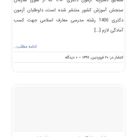
مطابق دفترچه آزمون دکتری ۱۴۰۶ که از سوی سازمان
سنجش آموزش کشور منتشر شده است، داوطلبان آزمون
دکتری 1406 رشته مدرسی معارف اسلامی جهت کسب
آمادگی لازم
[...]
ادامه مطلب…
on
انتشار در: ۲۰ فروردین, ۱۳۹۷
--
۰ دیدگاه
سرفصل
ها
و
عناوین
دروس
امتحانی
آزمون
دکتری
مدرسی
معارف
اسلامی