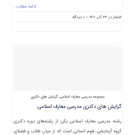
ادامه مطلب…
on
انتشار در: ۲۳ آذر, ۱۴۰۱
--
۰ دیدگاه
سوالات
و
پاسخنامه
دکتری
مدرسی
معارف
اسلامی
۱۴۰۲
مجموعه مدرسی معارف اسلامی
,
گرایش های دکتری
گرایش های دکتری ﻣﺪرسی ﻣﻌﺎرف اﺳﻼمی
رشته ﻣﺪرسی ﻣﻌﺎرف اﺳﻼمی یکی از رشته‌های دوره دکتری
گروه آزمایشی علوم انسانی است که از میان طلاب و فضلای