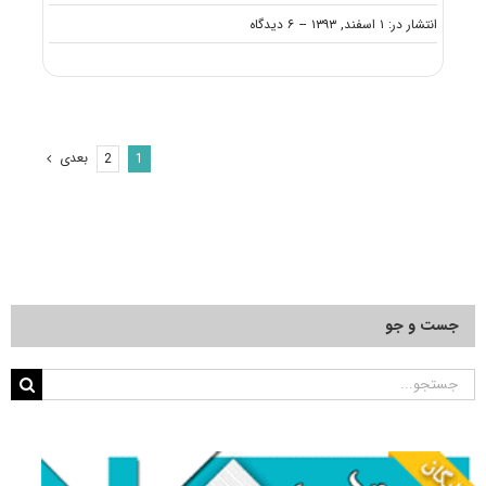
on
انتشار در: ۱ اسفند, ۱۳۹۳
--
۶ دیدگاه
دانلود
دفترچه
سوالات
آزمون
دکتری
۹۴
بعدی
2
1
مجموعه
مدرسی
معارف
اسلامی
کد
۲۱۵۱
جست و جو
جستجو
برای: