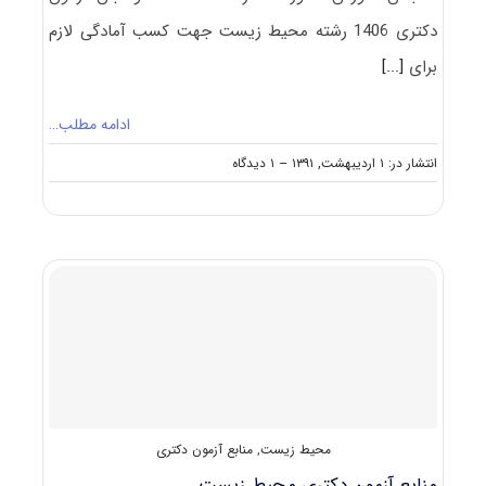
دکتری 1406 رشته محیط زیست جهت کسب آمادگی لازم
برای
[...]
ادامه مطلب…
on
انتشار در: ۱ اردیبهشت, ۱۳۹۱
--
۱ دیدگاه
سرفصل
ها
و
عناوین
دروس
امتحانی
آزمون
دکتری
محیط
زیست
محیط زیست
,
منابع آزمون دکتری
منابع آزمون دکتری محیط‌ زیست