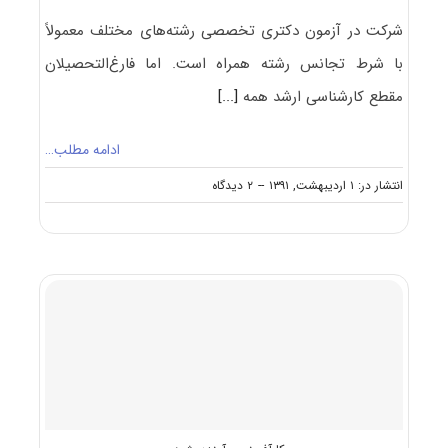
شرکت در آزمون دکتری تخصصی رشته‌های مختلف معمولاً
با شرط تجانس رشته همراه است. اما فارغ‌التحصیلان
مقطع کارشناسی ارشد همه
[...]
ادامه مطلب…
on
انتشار در: ۱ اردیبهشت, ۱۳۹۱
--
۲ دیدگاه
رشته
های
مجاز
به
ثبت
نام
و
شرکت
در
آزمون
دکتری
کارآفرینی،
آینده‌پژوهی