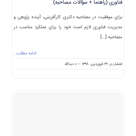
فناوری (راهنما + سؤالات مصاحبه)
برای موفقیت در مصاحبه دکتری کارآفرینی، آینده پژوهی و
مدیریت فناوری لازم است خود را برای عملکرد مناسب در
مصاحبه
[...]
ادامه مطلب…
on
انتشار در: ۲۹ فروردین, ۱۳۹۸
--
۰ دیدگاه
مصاحبه
دکتری
کارآفرینی،
آینده
پژوهی
و
مدیریت
فناوری
(راهنما
+
سؤالات
مصاحبه)