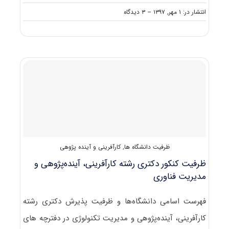
on
انتشار در: ۱ مهر, ۱۳۹۷
--
۳ دیدگاه
حدنصاب
تراز
دعوت
به
مصاحبه
دکتری
کارآفرینی،
آینده
پژوهی
و
مدیریت
تکنولوژی
ظرفیت دانشگاه ها
,
کارآفرینی و آینده پژوهی
ظرفیت کنکور دکتری رشته ﻛﺎرآفرینی، آﻳﻨﺪهﭘﮋوهی و
ﻣﺪﻳﺮﻳﺖ فناوری
فهرست اسامی دانشگاه‌ها و ظرفیت پذیرش دکتری رشته
ﻛﺎرآفرینی، آﻳﻨﺪهﭘﮋوهی و ﻣﺪﻳﺮﻳﺖ ﺗﻜﻨﻮﻟﻮژی در دفترچه های