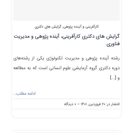
تکنولوژی
۱۴۰۲
کارآفرینی و آینده پژوهی
,
گرایش های دکتری
گرایش های دکتری ﻛﺎرآفرینی، آینده پژوهی و ﻣﺪﻳﺮﻳﺖ
فناوری
رشته آینده پژوهی و مدیریت تکنولوژی یکی از رشته‌های
دوره دکتری گروه آزمایشی علوم انسانی است که به مطالعه
و
[...]
ادامه مطلب…
on
انتشار در: ۲۰ فروردین, ۱۴۰۱
--
۰ دیدگاه
گرایش
های
دکتری
ﻛﺎرآفرینی،
آینده