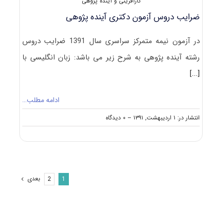
کارآفرینی و آینده پژوهی
و
مدیریت
ضرایب دروس آزمون دکتری آینده پژوهی
فناوری
در آزمون نیمه متمرکز سراسری سال 1391 ضرایب دروس
رشته آینده پژوهی به شرح زیر می باشد: زبان انگلیسی با
[...]
ادامه مطلب…
on
انتشار در: ۱ اردیبهشت, ۱۳۹۱
--
۰ دیدگاه
ضرایب
دروس
آزمون
دکتری
آینده
پژوهی
بعدی
2
1