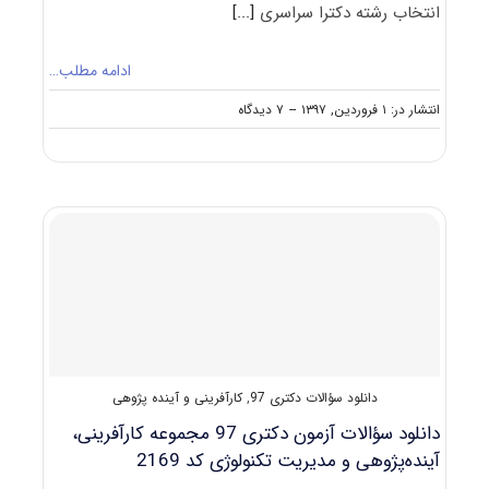
انتخاب رشته دکترا سراسری
[...]
ادامه مطلب…
on
انتشار در: ۱ فروردین, ۱۳۹۷
--
۷ دیدگاه
ظرفیت
کنکور
دکتری
رشته
ﻛﺎرآفرینی،
آﻳﻨﺪهﭘﮋوهی
و
ﻣﺪﻳﺮﻳﺖ
فناوری
دانلود سؤالات دکتری 97
,
کارآفرینی و آینده پژوهی
دانلود سؤالات آزمون دکتری 97 مجموعه کارآفرینی،
آینده‌پژوهی و مدیریت تکنولوژی کد 2169