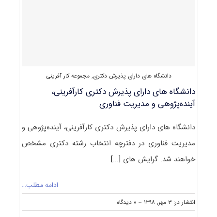
دکتری
ﻛﺎرآفرینی،
آﻳﻨﺪهﭘﮋوهی
و
ﻣﺪﻳﺮﻳﺖ
ﺗﻜﻨﻮﻟﻮژی
دانشگاه های دارای پذیرش دکتری
,
مجموعه کار آفرینی
دانشگاه های دارای پذیرش دکتری ﻛﺎرآفرینی،
آﻳﻨﺪهﭘﮋوهی و ﻣﺪﻳﺮﻳﺖ فناوری
دانشگاه های دارای پذیرش دکتری ﻛﺎرآفرینی، آﻳﻨﺪهﭘﮋوهی و
ﻣﺪﻳﺮﻳﺖ فناوری در دفترچه انتخاب رشته دکتری مشخص
خواهند شد. گرایش های
[...]
ادامه مطلب…
on
انتشار در: ۳ مهر, ۱۳۹۸
--
۰ دیدگاه
دانشگاه