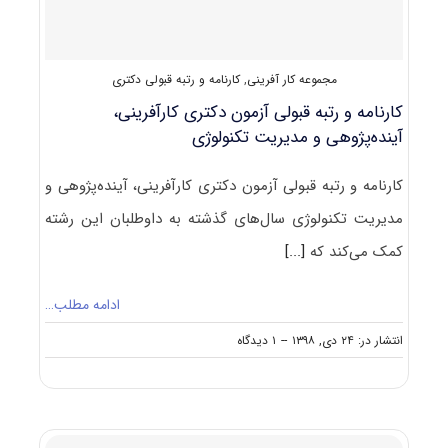
مدیریت
تکنولوژی
(۲۱۶۹)
مجموعه کار آفرینی
,
کارنامه و رتبه قبولی دکتری
کارنامه و رتبه قبولی آزمون دکتری ﻛﺎرآفرینی،
آﻳﻨﺪهﭘﮋوهی و ﻣﺪﻳﺮﻳﺖ ﺗﻜﻨﻮﻟﻮژی
کارنامه و رتبه قبولی آزمون دکتری ﻛﺎرآفرینی، آﻳﻨﺪهﭘﮋوهی و
ﻣﺪﻳﺮﻳﺖ ﺗﻜﻨﻮﻟﻮژی سال‌های گذشته به داوطلبان این رشته
کمک می‌کند که
[...]
ادامه مطلب…
on
انتشار در: ۲۴ دی, ۱۳۹۸
--
۱ دیدگاه
کارنامه
و
رتبه
قبولی
آزمون