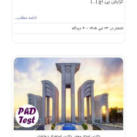
گزارش پی اچ
[...]
ادامه مطلب…
on
انتشار در: ۲۴ تیر, ۱۴۰۵
--
۴ دیدگاه
پذیرش
مجدد
دکتری
استاد
محور
دانشگاه
تربیت
مدرس
۱۴۰۵
دکتری استاد محور
,
دکتری استعداد درخشان