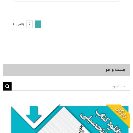
استاد
محور
دانشگاه
بیرجند
بعدی
2
1
۱۴۰۵
با
حقوق
ماهانه
جست و جو
جستجو
برای: