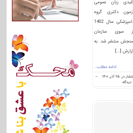
لیدی زبان عمومی
زمون دکتری گروه
دامپزشکی سال 1402
ز سوی سازمان
نجش منتشر شد. به
زارش
[...]
ادامه مطلب…
شار در: ۲۵ آذر, ۱۴۰۱
--
on
ه
سوالات
و
کلید
زبان
عمومی
دکتری
گروه
دامپزشکی
۱۴۰۲