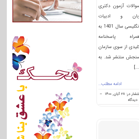
والات آزمون دکتری
بان و ادبیات
انگلیسی سال 1401 به
مراه پاسخنامه
لیدی از سوی سازمان
نجش منتشر شد. به
[..
ادامه مطلب…
شار در: ۲۸ آبان, ۱۴۰۰
--
on
ه
دانلود
سوالات
و
کلید
آزمون
دکتری