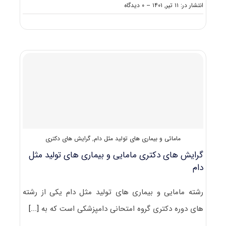
on
انتشار در: ۱۱ تیر, ۱۴۰۱
--
۰ دیدگاه
گرایش
های
دکتری
ﺑﻴﻤﺎری
ﻫﺎی
داخلی
دام
ﻫﺎی
ﺑﺰرگ
مامائی و بیماری های تولید مثل دام
,
گرایش های دکتری
گرایش های دکتری ﻣﺎﻣﺎیی و ﺑﻴﻤﺎری ﻫﺎی ﺗﻮﻟﻴﺪ ﻣﺜﻞ
دام
رشته ﻣﺎﻣﺎیی و ﺑﻴﻤﺎری ﻫﺎی ﺗﻮﻟﻴﺪ ﻣﺜﻞ دام یکی از رشته
های دوره دکتری گروه امتحانی دامپزشکی است که به
[...]