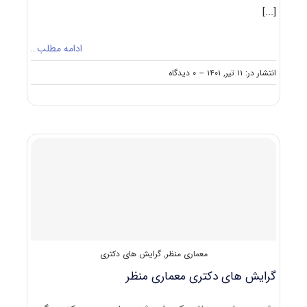
[...]
ادامه مطلب…
on
انتشار در: ۱۱ تیر, ۱۴۰۱
--
۰ دیدگاه
گرایش
های
دکتری
ﺟﺮاحی
داﻣﭙﺰشکی
معماری منظر
,
گرایش های دکتری
گرایش های دکتری معماری منظر