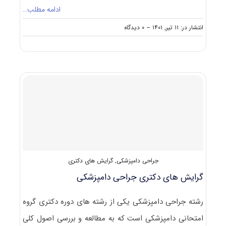
ادامه مطلب…
on
انتشار در: ۱۱ تیر, ۱۴۰۱
--
۰ دیدگاه
گرایش
های
دکتری
ﻣﺎﻣﺎیی
و
ﺑﻴﻤﺎری
ﻫﺎی
ﺗﻮﻟﻴﺪ
ﻣﺜﻞ
دام
جراحی دامپزشکی
,
گرایش های دکتری
گرایش های دکتری ﺟﺮاحی داﻣﭙﺰشکی
رشته ﺟﺮاحی داﻣﭙﺰشکی یکی از رشته های دوره دکتری گروه
امتحانی دامپزشکی است که به مطالعه و بررسی اصول کلی