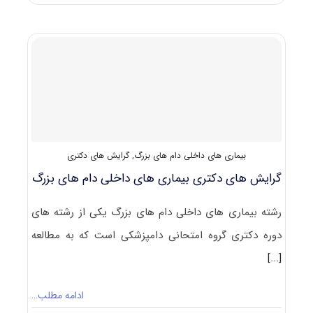
دکتری
ﺑﻴﻤﺎری
ﻫﺎی
داخلی
دام
ﻫﺎی
ﻛﻮچک
بیماری های داخلی دام های بزرگ
,
گرایش های دکتری
گرایش های دکتری ﺑﻴﻤﺎری ﻫﺎی داخلی دام ﻫﺎی ﺑﺰرگ
رشته ﺑﻴﻤﺎری ﻫﺎی داخلی دام ﻫﺎی ﺑﺰرگ یکی از رشته های
دوره دکتری گروه امتحانی دامپزشکی است که به مطالعه
[...]
ادامه مطلب…