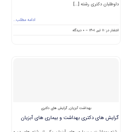
داوطلبان دکتری رشته
[...]
ادامه مطلب…
on
انتشار در: ۱۱ تیر, ۱۴۰۱
--
۰ دیدگاه
گرایش
های
دکتری
بیوشیمی
دامپزشکی
بهداشت آبزیان
,
گرایش های دکتری
گرایش های دکتری ﺑﻬﺪاﺷﺖ و ﺑﻴﻤﺎری ﻫﺎی آﺑﺰﻳﺎن