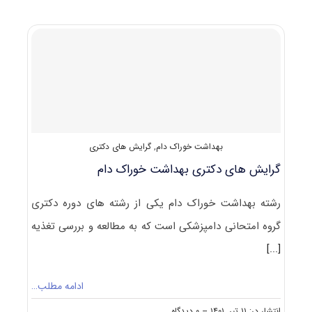
دکتری
اﭘﻴﺪﻣﻴﻮﻟﻮژی
بهداشت خوراک دام
,
گرایش های دکتری
گرایش های دکتری ﺑﻬﺪاﺷﺖ ﺧﻮراک دام
رشته ﺑﻬﺪاﺷﺖ ﺧﻮراک دام یکی از رشته های دوره دکتری
گروه امتحانی دامپزشکی است که به مطالعه و بررسی تغذیه
[...]
ادامه مطلب…
on
انتشار در: ۱۱ تیر, ۱۴۰۱
--
۰ دیدگاه