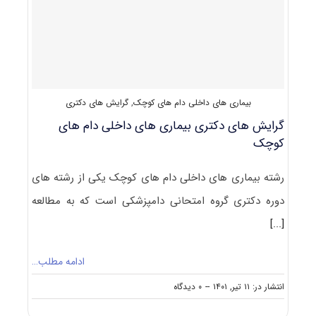
بیماری های داخلی دام های کوچک
,
گرایش های دکتری
گرایش های دکتری ﺑﻴﻤﺎری ﻫﺎی داخلی دام ﻫﺎی
ﻛﻮچک
رشته ﺑﻴﻤﺎری ﻫﺎی داخلی دام ﻫﺎی ﻛﻮچک یکی از رشته های
دوره دکتری گروه امتحانی دامپزشکی است که به مطالعه
[...]
ادامه مطلب…
on
انتشار در: ۱۱ تیر, ۱۴۰۱
--
۰ دیدگاه
گرایش
های