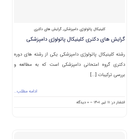
کلینیکال پاتولوژی دامپزشکی
,
گرایش های دکتری
گرایش های دکتری کلینیکال ﭘﺎﺗﻮﻟﻮژی داﻣﭙﺰشکی
رشته کلینیکال ﭘﺎﺗﻮﻟﻮژی داﻣﭙﺰشکی یکی از رشته های دوره
دکتری گروه امتحانی دامپزشکی است که به مطالعه و
بررسی ترکیبات
[...]
ادامه مطلب…
on
انتشار در: ۱۱ تیر, ۱۴۰۱
--
۰ دیدگاه
گرایش
های
دکتری
کلینیکال
ﭘﺎﺗﻮﻟﻮژی
داﻣﭙﺰشکی