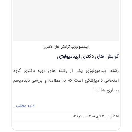
دامپزشکی
اپیدمیولوژی
,
گرایش های دکتری
گرایش های دکتری اﭘﻴﺪﻣﻴﻮﻟﻮژی
رشته اﭘﻴﺪﻣﻴﻮﻟﻮژی یکی از رشته های دوره دکتری گروه
امتحانی دامپزشکی است که به مطالعه و بررسی دینامیسم
بیماری ها
[...]
ادامه مطلب…
on
انتشار در: ۱۱ تیر, ۱۴۰۱
--
۰ دیدگاه
گرایش
های