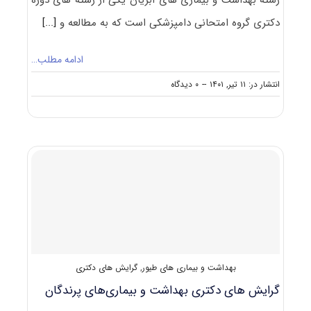
رشته ﺑﻬﺪاﺷﺖ و ﺑﻴﻤﺎری ﻫﺎی آﺑﺰﻳﺎن یکی از رشته های دوره
دکتری گروه امتحانی دامپزشکی است که به مطالعه و
[...]
ادامه مطلب…
on
انتشار در: ۱۱ تیر, ۱۴۰۱
--
۰ دیدگاه
گرایش
های
دکتری
ﺑﻬﺪاﺷﺖ
و
ﺑﻴﻤﺎری
ﻫﺎی
آﺑﺰﻳﺎن
بهداشت و بیماری های طیور
,
گرایش های دکتری
گرایش های دکتری ﺑﻬﺪاﺷﺖ و ﺑﻴﻤﺎریﻫﺎی ﭘﺮﻧﺪﮔﺎن