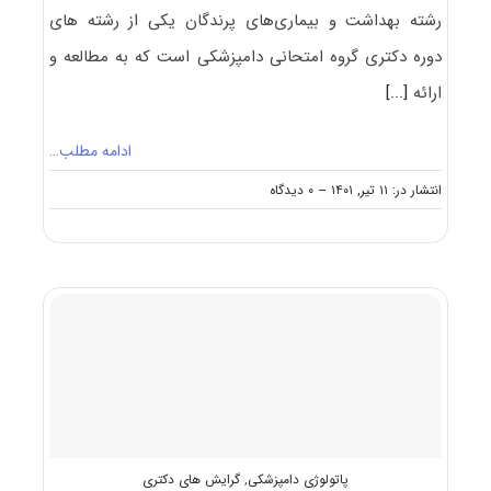
رشته ﺑﻬﺪاﺷﺖ و ﺑﻴﻤﺎریﻫﺎی ﭘﺮﻧﺪﮔﺎن یکی از رشته های
دوره دکتری گروه امتحانی دامپزشکی است که به مطالعه و
ارائه
[...]
ادامه مطلب…
on
انتشار در: ۱۱ تیر, ۱۴۰۱
--
۰ دیدگاه
گرایش
های
دکتری
ﺑﻬﺪاﺷﺖ
و
ﺑﻴﻤﺎریﻫﺎی
ﭘﺮﻧﺪﮔﺎن
پاتولوژی دامپزشکی
,
گرایش های دکتری