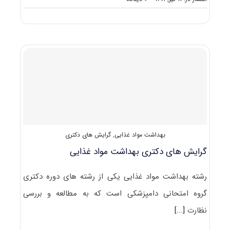
گرایش
های
دکتری
ﺑﻬﺪاﺷﺖ
ﺧﻮراک
دام
بهداشت مواد غذایی
,
گرایش های دکتری
گرایش های دکتری ﺑﻬﺪاﺷﺖ ﻣﻮاد غذایی
رشته ﺑﻬﺪاﺷﺖ ﻣﻮاد غذایی یکی از رشته های دوره دکتری
گروه امتحانی دامپزشکی است که به مطالعه و بررسی
نظارت
[...]