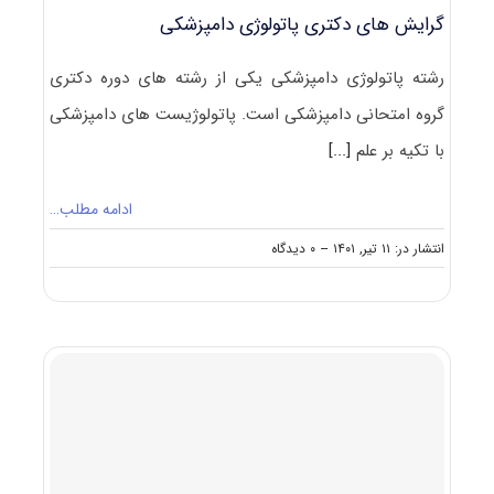
گرایش های دکتری ﭘﺎﺗﻮﻟﻮژی داﻣﭙﺰشکی
رشته ﭘﺎﺗﻮﻟﻮژی داﻣﭙﺰشکی یکی از رشته های دوره دکتری
گروه امتحانی دامپزشکی است. پاتولوژیست های دامپزشکی
با تکیه بر علم
[...]
ادامه مطلب…
on
انتشار در: ۱۱ تیر, ۱۴۰۱
--
۰ دیدگاه
گرایش
های
دکتری
ﭘﺎﺗﻮﻟﻮژی
داﻣﭙﺰشکی