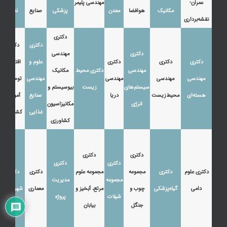
عمران-
مهندسی پلیمر
مکانیک
هوافضا
معدن
پزشکی
صنایع
نفت
نقشه‌برداری
دکتری
دکتری
دکتری
دکتری
مهندسی
دکتری
دکتری
دکتری
علوم و
اقتصاد،
مهندسی
دکتری محیط
مکانیک
مهندسی
مهندسی
مهندسی
مهندسی
توسعه و
سیستم‌های
زیست
بیوسیستم و
هسته‌ای
محیط‌زیست
دریا
صنایع
آموزش
انرژی
مکانیزاسیون
غذایی
کشاورزی
کشاورزی
دکتری
دکتری
دکتری
دکتری
دکتری علوم
دکتری
مجموعه
مجموعه علوم
دکتری
دکتری
مجموعه
مدیریت
دامی
گیاه‌پزشکی
چوب و
مرتع، آبخیز و
معماری
شهرسازی
شیلات
پروژه
جنگل
بیابان