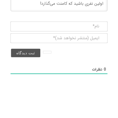
نام*
ایمیل
(منتشر
نخواهد
شد)*
0
نظرات