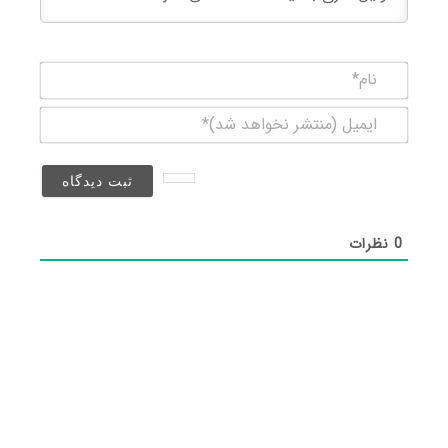
نام*
ایمیل
(منتشر
نخواهد
شد)*
0
نظرات