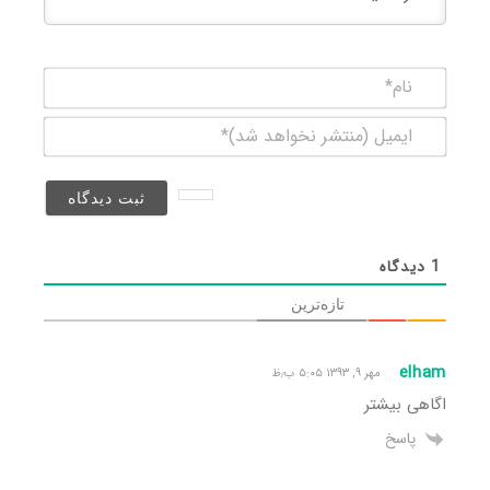
نام*
ایمیل
(منتشر
نخواهد
شد)*
1
دیدگاه
تازه‌ترین
elham
مهر ۹, ۱۳۹۳ ۵:۰۵ ب٫ظ
اگاهی بیشتر
پاسخ