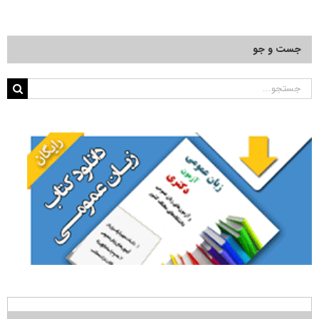
جست و جو
جستجو
برای: