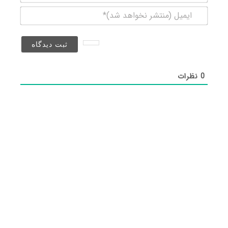
ایمیل
(منتشر
نخواهد
شد)*
0
نظرات