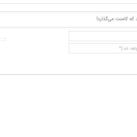
نام*
ایمیل
(منتشر
نخواهد
شد)*